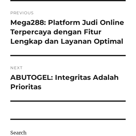
Post
PREVIOUS
navigation
Mega288: Platform Judi Online
Previous
post:
Terpercaya dengan Fitur
Lengkap dan Layanan Optimal
NEXT
ABUTOGEL: Integritas Adalah
Next
post:
Prioritas
Search