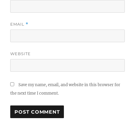
EMAIL
*
WEBSITE
Save my name, email, and website in this browser for
the next time I comment.