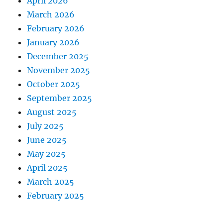
April 2026
March 2026
February 2026
January 2026
December 2025
November 2025
October 2025
September 2025
August 2025
July 2025
June 2025
May 2025
April 2025
March 2025
February 2025