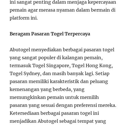
ini sangat penting dalam menjaga kepercayaan
pemain agar merasa nyaman dalam bermain di
platform ini.
Beragam Pasaran Togel Terpercaya
Abutogel menyediakan berbagai pasaran togel
yang sangat populer di kalangan pemain,
termasuk Togel Singapore, Togel Hong Kong,
Togel Sydney, dan masih banyak lagi. Setiap
pasaran memiliki karakteristik dan peluang
kemenangan yang berbeda, yang
memungkinkan pemain untuk memilih
pasaran yang sesuai dengan preferensi mereka.
Ketersediaan berbagai pasaran togel ini
menjadikan Abutogel sebagai tempat yang