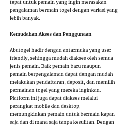
tepat untuk pemain yang ingin merasakan
pengalaman bermain togel dengan variasi yang
lebih banyak.
Kemudahan Akses dan Penggunaan
Abutogel hadir dengan antarmuka yang user-
friendly, sehingga mudah diakses oleh semua
jenis pemain. Baik pemain baru maupun
pemain berpengalaman dapat dengan mudah
melakukan pendaftaran, deposit, dan memilih
permainan togel yang mereka inginkan.
Platform ini juga dapat diakses melalui
perangkat mobile dan desktop,
memungkinkan pemain untuk bermain kapan
saja dan di mana saja tanpa kesulitan. Dengan