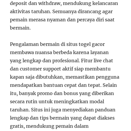
deposit dan withdraw, mendukung kelancaran
aktivitas taruhan. Semuanya dirancang agar
pemain merasa nyaman dan percaya diri saat
bermain.
Pengalaman bermain di situs togel gacor
membawa nuansa berbeda karena layanan
yang lengkap dan profesional. Fitur live chat
dan customer support aktif siap membantu
kapan saja dibutuhkan, memastikan pengguna
mendapatkan bantuan cepat dan tepat. Selain
itu, banyak promo dan bonus yang diberikan
secara rutin untuk meningkatkan modal
taruhan. Situs ini juga menyediakan panduan
lengkap dan tips bermain yang dapat diakses
gratis, mendukung pemain dalam