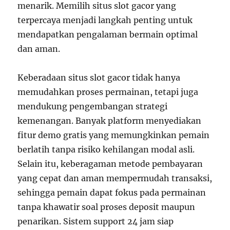
menarik. Memilih situs slot gacor yang
terpercaya menjadi langkah penting untuk
mendapatkan pengalaman bermain optimal
dan aman.
Keberadaan situs slot gacor tidak hanya
memudahkan proses permainan, tetapi juga
mendukung pengembangan strategi
kemenangan. Banyak platform menyediakan
fitur demo gratis yang memungkinkan pemain
berlatih tanpa risiko kehilangan modal asli.
Selain itu, keberagaman metode pembayaran
yang cepat dan aman mempermudah transaksi,
sehingga pemain dapat fokus pada permainan
tanpa khawatir soal proses deposit maupun
penarikan. Sistem support 24 jam siap