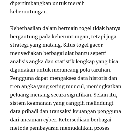
dipertimbangkan untuk meraih
keberuntungan.
Keberhasilan dalam bermain togel tidak hanya
bergantung pada keberuntungan, tetapi juga
strategi yang matang. Situs togel gacor
menyediakan berbagai alat bantu seperti
analisis angka dan statistik lengkap yang bisa
digunakan untuk merancang pola taruhan.
Pengguna dapat mengakses data historis dan
tren angka yang sering muncul, meningkatkan
peluang menang secara signifikan. Selain itu,
sistem keamanan yang canggih melindungi
data pribadi dan transaksi keuangan pengguna
dari ancaman cyber. Ketersediaan berbagai
metode pembayaran memudahkan proses