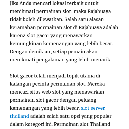
Jika Anda mencari lokasi terbaik untuk
menikmati permainan slot, maka Rajabuaya
tidak boleh dilewatkan. Salah satu alasan
keramahan permainan slot di Rajabuaya adalah
karena slot gacor yang menawarkan
kemungkinan kemenangan yang lebih besar.
Dengan demikian, setiap pemain akan
menikmati pengalaman yang lebih menarik.
Slot gacor telah menjadi topik utama di
kalangan pecinta permainan slot. Mereka
mencari situs web slot yang menawarkan
permainan slot gacor dengan peluang
kemenangan yang lebih besar.
slot server
thailand
adalah salah satu opsi yang populer
dalam kategori ini. Permainan slot Thailand