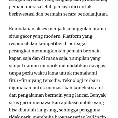
pemain merasa lebih percaya diri untuk
berinvestasi dan bermain secara berkelanjutan.
Kemudahan akses menjadi keunggulan utama
situs gacor yang modern. Platform yang
responsif dan kompatibel di berbagai
perangkat memungkinkan pemain bermain
kapan saja dan di mana saja. Tampilan yang
simpel namun menarik memudahkan navigasi
tanpa perlu waktu lama untuk memahami
fitur-fitur yang tersedia. Teknologi terbaru
digunakan untuk memastikan koneksi stabil
dan pengalaman bermain yang lancar. Banyak
situs gacor menawarkan aplikasi mobile yang
bisa diunduh langsung, sehingga pengguna
tidak perlu membuka browser setiap kali ingin