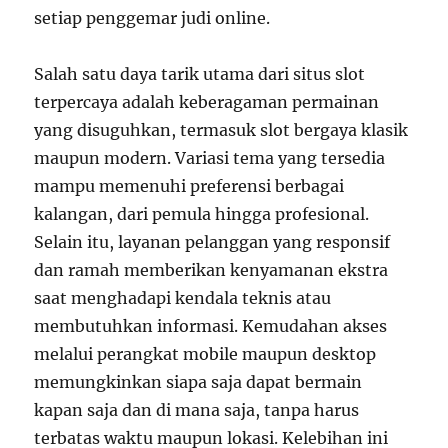
setiap penggemar judi online.
Salah satu daya tarik utama dari situs slot
terpercaya adalah keberagaman permainan
yang disuguhkan, termasuk slot bergaya klasik
maupun modern. Variasi tema yang tersedia
mampu memenuhi preferensi berbagai
kalangan, dari pemula hingga profesional.
Selain itu, layanan pelanggan yang responsif
dan ramah memberikan kenyamanan ekstra
saat menghadapi kendala teknis atau
membutuhkan informasi. Kemudahan akses
melalui perangkat mobile maupun desktop
memungkinkan siapa saja dapat bermain
kapan saja dan di mana saja, tanpa harus
terbatas waktu maupun lokasi. Kelebihan ini