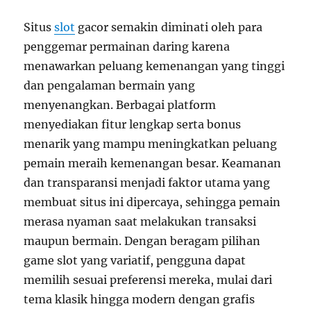
Situs
slot
gacor semakin diminati oleh para
penggemar permainan daring karena
menawarkan peluang kemenangan yang tinggi
dan pengalaman bermain yang
menyenangkan. Berbagai platform
menyediakan fitur lengkap serta bonus
menarik yang mampu meningkatkan peluang
pemain meraih kemenangan besar. Keamanan
dan transparansi menjadi faktor utama yang
membuat situs ini dipercaya, sehingga pemain
merasa nyaman saat melakukan transaksi
maupun bermain. Dengan beragam pilihan
game slot yang variatif, pengguna dapat
memilih sesuai preferensi mereka, mulai dari
tema klasik hingga modern dengan grafis