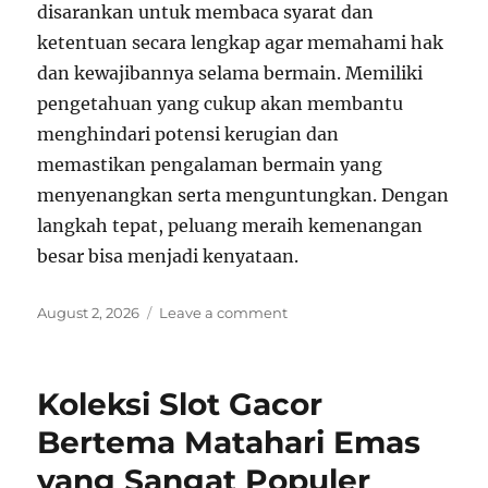
disarankan untuk membaca syarat dan
ketentuan secara lengkap agar memahami hak
dan kewajibannya selama bermain. Memiliki
pengetahuan yang cukup akan membantu
menghindari potensi kerugian dan
memastikan pengalaman bermain yang
menyenangkan serta menguntungkan. Dengan
langkah tepat, peluang meraih kemenangan
besar bisa menjadi kenyataan.
Posted
on
August 2, 2026
Leave a comment
on
Slot
Gacor
Pilihan
Koleksi Slot Gacor
Komunitas
yang
Bertema Matahari Emas
Selalu
yang Sangat Populer
Menjadi