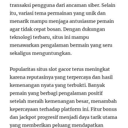
transaksi pengguna dari ancaman siber. Selain
itu, variasi tema permainan yang unik dan
menarik mampu menjaga antusiasme pemain
agar tidak cepat bosan. Dengan dukungan
teknologi terbaru, situs ini mampu
menawarkan pengalaman bermain yang seru
sekaligus menguntungkan.
Popularitas situs slot gacor terus meningkat
karena reputasinya yang terpercaya dan hasil
kemenangan nyata yang terbukti. Banyak
pemain yang berbagi pengalaman positif
setelah meraih kemenangan besar, menambah
kepercayaan terhadap platform ini. Fitur bonus
dan jackpot progresif menjadi daya tarik utama
yang memberikan peluang mendapatkan