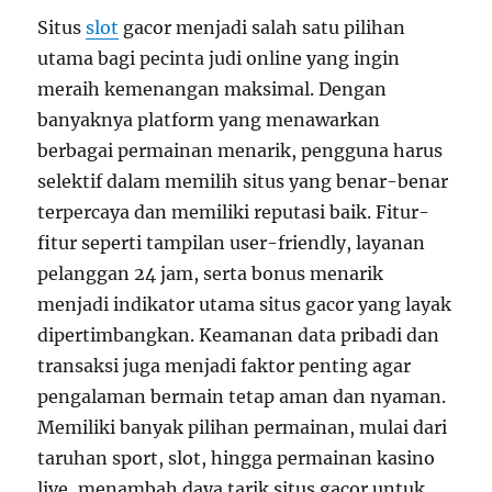
Slot
Situs
slot
gacor menjadi salah satu pilihan
utama bagi pecinta judi online yang ingin
meraih kemenangan maksimal. Dengan
banyaknya platform yang menawarkan
berbagai permainan menarik, pengguna harus
selektif dalam memilih situs yang benar-benar
terpercaya dan memiliki reputasi baik. Fitur-
fitur seperti tampilan user-friendly, layanan
pelanggan 24 jam, serta bonus menarik
menjadi indikator utama situs gacor yang layak
dipertimbangkan. Keamanan data pribadi dan
transaksi juga menjadi faktor penting agar
pengalaman bermain tetap aman dan nyaman.
Memiliki banyak pilihan permainan, mulai dari
taruhan sport, slot, hingga permainan kasino
live, menambah daya tarik situs gacor untuk