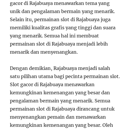
gacor di Rajabuaya menawarkan tema yang
unik dan pengalaman bermain yang menarik.
Selain itu, permainan slot di Rajabuaya juga
memiliki kualitas grafis yang tinggi dan suara
yang menarik. Semua hal ini membuat
permainan slot di Rajabuaya menjadi lebih
menarik dan menyenangkan.
Dengan demikian, Rajabuaya menjadi salah
satu pilihan utama bagi pecinta permainan slot.
Slot gacor di Rajabuaya menawarkan
kemungkinan kemenangan yang besar dan
pengalaman bermain yang menarik. Semua
permainan slot di Rajabuaya dirancang untuk
menyenangkan pemain dan menawarkan
kemungkinan kemenangan yang besar. Oleh