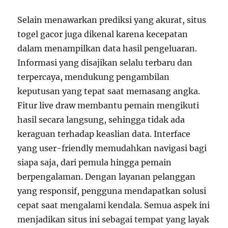
Selain menawarkan prediksi yang akurat, situs
togel gacor juga dikenal karena kecepatan
dalam menampilkan data hasil pengeluaran.
Informasi yang disajikan selalu terbaru dan
terpercaya, mendukung pengambilan
keputusan yang tepat saat memasang angka.
Fitur live draw membantu pemain mengikuti
hasil secara langsung, sehingga tidak ada
keraguan terhadap keaslian data. Interface
yang user-friendly memudahkan navigasi bagi
siapa saja, dari pemula hingga pemain
berpengalaman. Dengan layanan pelanggan
yang responsif, pengguna mendapatkan solusi
cepat saat mengalami kendala. Semua aspek ini
menjadikan situs ini sebagai tempat yang layak