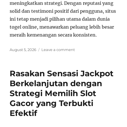
meningkatkan strategi. Dengan reputasi yang
solid dan testimoni positif dari pengguna, situs
ini tetap menjadi pilihan utama dalam dunia
togel online, menawarkan peluang lebih besar
meraih kemenangan secara konsisten.
Posted
on
August 5, 2026
Leave a comment
on
Analisis
Tren
Angka
Rasakan Sensasi Jackpot
dalam
Periode
Berkelanjutan dengan
Waktu
Strategi Memilih Slot
Tertentu
Gacor yang Terbukti
Efektif