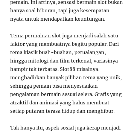
pemain. Ini artinya, sensasi bermain slot bukan
hanya soal hiburan, tapi juga kesempatan
nyata untuk mendapatkan keuntungan.
Tema permainan slot juga menjadi salah satu
faktor yang membuatnya begitu populer. Dari
tema klasik buah-buahan, petualangan,
hingga mitologi dan film terkenal, variasinya
hampir tak terbatas. Slot88 misalnya,
menghadirkan banyak pilihan tema yang unik,
sehingga pemain bisa menyesuaikan
pengalaman bermain sesuai selera. Grafis yang
atraktif dan animasi yang halus membuat
setiap putaran terasa hidup dan menghibur.
Tak hanya itu, aspek sosial juga kerap menjadi