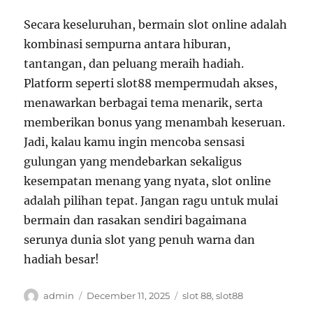
Secara keseluruhan, bermain slot online adalah
kombinasi sempurna antara hiburan,
tantangan, dan peluang meraih hadiah.
Platform seperti slot88 mempermudah akses,
menawarkan berbagai tema menarik, serta
memberikan bonus yang menambah keseruan.
Jadi, kalau kamu ingin mencoba sensasi
gulungan yang mendebarkan sekaligus
kesempatan menang yang nyata, slot online
adalah pilihan tepat. Jangan ragu untuk mulai
bermain dan rasakan sendiri bagaimana
serunya dunia slot yang penuh warna dan
hadiah besar!
Author
Posted
Tags
admin
December 11, 2025
slot 88
,
slot88
on