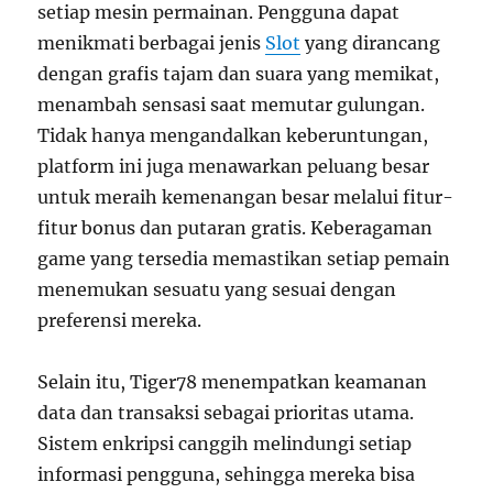
setiap mesin permainan. Pengguna dapat
menikmati berbagai jenis
Slot
yang dirancang
dengan grafis tajam dan suara yang memikat,
menambah sensasi saat memutar gulungan.
Tidak hanya mengandalkan keberuntungan,
platform ini juga menawarkan peluang besar
untuk meraih kemenangan besar melalui fitur-
fitur bonus dan putaran gratis. Keberagaman
game yang tersedia memastikan setiap pemain
menemukan sesuatu yang sesuai dengan
preferensi mereka.
Selain itu, Tiger78 menempatkan keamanan
data dan transaksi sebagai prioritas utama.
Sistem enkripsi canggih melindungi setiap
informasi pengguna, sehingga mereka bisa