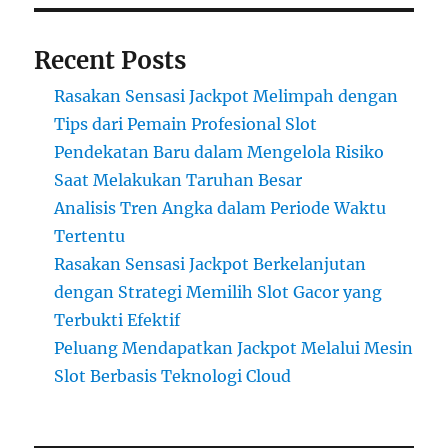
Recent Posts
Rasakan Sensasi Jackpot Melimpah dengan
Tips dari Pemain Profesional Slot
Pendekatan Baru dalam Mengelola Risiko
Saat Melakukan Taruhan Besar
Analisis Tren Angka dalam Periode Waktu
Tertentu
Rasakan Sensasi Jackpot Berkelanjutan
dengan Strategi Memilih Slot Gacor yang
Terbukti Efektif
Peluang Mendapatkan Jackpot Melalui Mesin
Slot Berbasis Teknologi Cloud