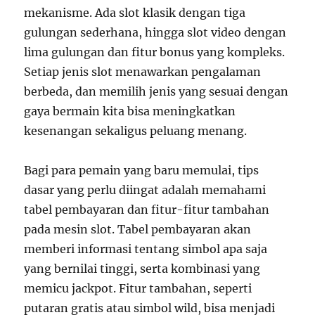
mekanisme. Ada slot klasik dengan tiga
gulungan sederhana, hingga slot video dengan
lima gulungan dan fitur bonus yang kompleks.
Setiap jenis slot menawarkan pengalaman
berbeda, dan memilih jenis yang sesuai dengan
gaya bermain kita bisa meningkatkan
kesenangan sekaligus peluang menang.
Bagi para pemain yang baru memulai, tips
dasar yang perlu diingat adalah memahami
tabel pembayaran dan fitur-fitur tambahan
pada mesin slot. Tabel pembayaran akan
memberi informasi tentang simbol apa saja
yang bernilai tinggi, serta kombinasi yang
memicu jackpot. Fitur tambahan, seperti
putaran gratis atau simbol wild, bisa menjadi