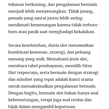
tekanan berkurang, dan pengalaman bermain
menjadi lebih menyenangkan. Tidak jarang,
pemain yang santai justru lebih sering
menikmati kemenangan karena tidak terburu-
buru atau panik saat menghadapi kekalahan.
Secara keseluruhan, dunia slot menawarkan
kombinasi keseruan, strategi, dan peluang
menang yang unik. Memahami jenis slot,
membaca tabel pembayaran, memilih Situs
Slot terpercaya, serta bermain dengan strategi
dan mindset yang tepat adalah kunci utama
untuk memaksimalkan pengalaman bermain.
Dengan begitu, bermain slot bukan hanya soal
keberuntungan, tetapi juga soal cerdas dan
bijak dalam mengambil keputusan.