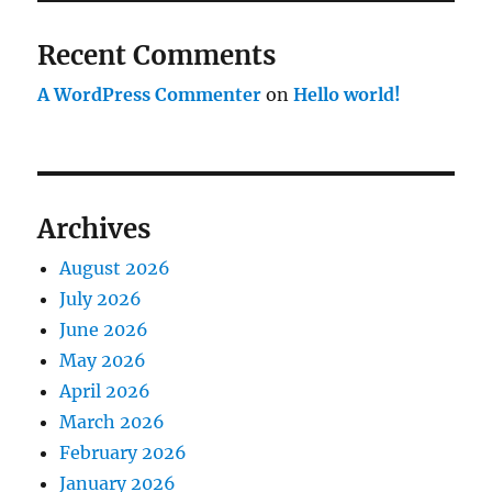
Recent Comments
A WordPress Commenter
on
Hello world!
Archives
August 2026
July 2026
June 2026
May 2026
April 2026
March 2026
February 2026
January 2026