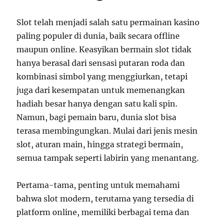
Slot telah menjadi salah satu permainan kasino
paling populer di dunia, baik secara offline
maupun online. Keasyikan bermain slot tidak
hanya berasal dari sensasi putaran roda dan
kombinasi simbol yang menggiurkan, tetapi
juga dari kesempatan untuk memenangkan
hadiah besar hanya dengan satu kali spin.
Namun, bagi pemain baru, dunia slot bisa
terasa membingungkan. Mulai dari jenis mesin
slot, aturan main, hingga strategi bermain,
semua tampak seperti labirin yang menantang.
Pertama-tama, penting untuk memahami
bahwa slot modern, terutama yang tersedia di
platform online, memiliki berbagai tema dan