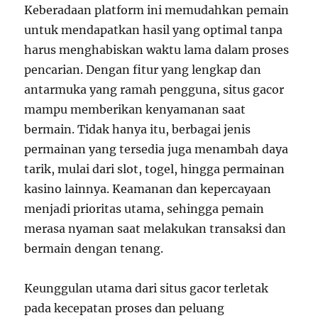
Keberadaan platform ini memudahkan pemain
untuk mendapatkan hasil yang optimal tanpa
harus menghabiskan waktu lama dalam proses
pencarian. Dengan fitur yang lengkap dan
antarmuka yang ramah pengguna, situs gacor
mampu memberikan kenyamanan saat
bermain. Tidak hanya itu, berbagai jenis
permainan yang tersedia juga menambah daya
tarik, mulai dari slot, togel, hingga permainan
kasino lainnya. Keamanan dan kepercayaan
menjadi prioritas utama, sehingga pemain
merasa nyaman saat melakukan transaksi dan
bermain dengan tenang.
Keunggulan utama dari situs gacor terletak
pada kecepatan proses dan peluang