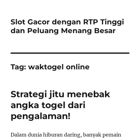
Slot Gacor dengan RTP Tinggi
dan Peluang Menang Besar
Tag:
waktogel online
Strategi jitu menebak
angka togel dari
pengalaman!
Dalam dunia hiburan daring, banyak pemain