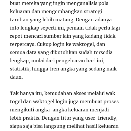
buat mereka yang ingin menganalisis pola
keluaran dan mengembangkan strategi
taruhan yang lebih matang. Dengan adanya
info lengkap seperti ini, pemain tidak perlu lagi
repot mencari sumber lain yang kadang tidak
terpercaya. Cukup login ke waktogel, dan
semua data yang dibutuhkan sudah tersedia
lengkap, mulai dari pengeluaran hari ini,
statistik, hingga tren angka yang sedang naik
daun.
Tak hanya itu, kemudahan akses melalui wak
togel dan waktogel login juga membuat proses
mengikuti angka-angka keluaran menjadi
lebih praktis. Dengan fitur yang user-friendly,
siapa saja bisa langsung melihat hasil keluaran