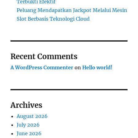
Terbukti Efektif
Peluang Mendapatkan Jackpot Melalui Mesin
Slot Berbasis Teknologi Cloud
Recent Comments
A WordPress Commenter
on
Hello world!
Archives
August 2026
July 2026
June 2026