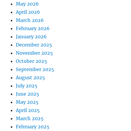
May 2026
April 2026
March 2026
February 2026
January 2026
December 2025
November 2025
October 2025
September 2025
August 2025
July 2025
June 2025
May 2025
April 2025
March 2025
February 2025