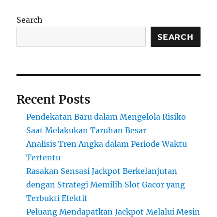
Search
SEARCH
Recent Posts
Pendekatan Baru dalam Mengelola Risiko
Saat Melakukan Taruhan Besar
Analisis Tren Angka dalam Periode Waktu
Tertentu
Rasakan Sensasi Jackpot Berkelanjutan
dengan Strategi Memilih Slot Gacor yang
Terbukti Efektif
Peluang Mendapatkan Jackpot Melalui Mesin