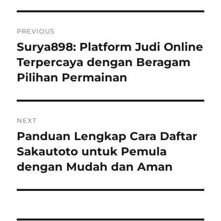
Post
PREVIOUS
navigation
Surya898: Platform Judi Online
Previous
post:
Terpercaya dengan Beragam
Pilihan Permainan
NEXT
Panduan Lengkap Cara Daftar
Next
post:
Sakautoto untuk Pemula
dengan Mudah dan Aman