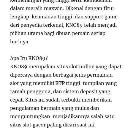
kemenangan yang tinggi serta kemudahan
dalam meraih maxwin. Dikenal dengan fitur
lengkap, keamanan tinggi, dan support game
dari penyedia terkenal, KNO89 telah menjadi
pilihan utama bagi ribuan pemain setiap
harinya.
Apa Itu KNO89?
KNO89 merupakan situs slot online yang dapat
dipercaya dengan berbagai jenis permainan
slot yang memiliki RTP tinggi, tampilan yang
ramah pengguna, dan sistem deposit yang
cepat. Situs ini sudah terbukti memberikan
pengalaman bermain yang mulus dan
menguntungkan, menjadikannya salah satu
situs slot gacor paling dicari saat ini.