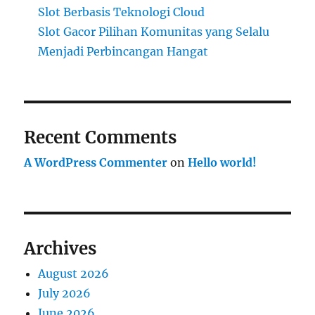
Slot Berbasis Teknologi Cloud
Slot Gacor Pilihan Komunitas yang Selalu
Menjadi Perbincangan Hangat
Recent Comments
A WordPress Commenter
on
Hello world!
Archives
August 2026
July 2026
June 2026