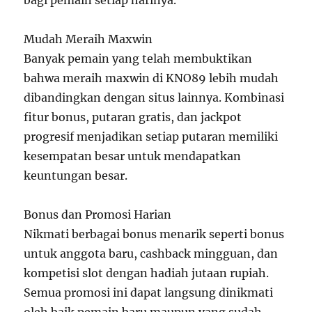
bagi pemain setiap harinya.
Mudah Meraih Maxwin
Banyak pemain yang telah membuktikan
bahwa meraih maxwin di KNO89 lebih mudah
dibandingkan dengan situs lainnya. Kombinasi
fitur bonus, putaran gratis, dan jackpot
progresif menjadikan setiap putaran memiliki
kesempatan besar untuk mendapatkan
keuntungan besar.
Bonus dan Promosi Harian
Nikmati berbagai bonus menarik seperti bonus
untuk anggota baru, cashback mingguan, dan
kompetisi slot dengan hadiah jutaan rupiah.
Semua promosi ini dapat langsung dinikmati