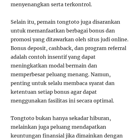
menyenangkan serta terkontrol.
Selain itu, pemain tongtoto juga disarankan
untuk memanfaatkan berbagai bonus dan
promosi yang ditawarkan oleh situs judi online.
Bonus deposit, cashback, dan program referral
adalah contoh insentif yang dapat
meningkatkan modal bermain dan
memperbesar peluang menang. Namun,
penting untuk selalu membaca syarat dan
ketentuan setiap bonus agar dapat
menggunakan fasilitas ini secara optimal.
Tongtoto bukan hanya sekadar hiburan,
melainkan juga peluang mendapatkan
keuntungan finansial jika dimainkan dengan