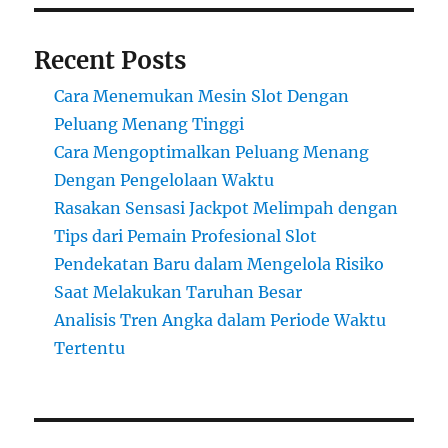
Recent Posts
Cara Menemukan Mesin Slot Dengan
Peluang Menang Tinggi
Cara Mengoptimalkan Peluang Menang
Dengan Pengelolaan Waktu
Rasakan Sensasi Jackpot Melimpah dengan
Tips dari Pemain Profesional Slot
Pendekatan Baru dalam Mengelola Risiko
Saat Melakukan Taruhan Besar
Analisis Tren Angka dalam Periode Waktu
Tertentu