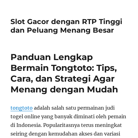
Slot Gacor dengan RTP Tinggi
dan Peluang Menang Besar
Panduan Lengkap
Bermain Tongtoto: Tips,
Cara, dan Strategi Agar
Menang dengan Mudah
tongtoto
adalah salah satu permainan judi
togel online yang banyak diminati oleh pemain
di Indonesia. Popularitasnya terus meningkat
seiring dengan kemudahan akses dan variasi