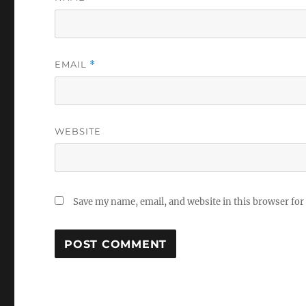
EMAIL
*
WEBSITE
Save my name, email, and website in this browser for