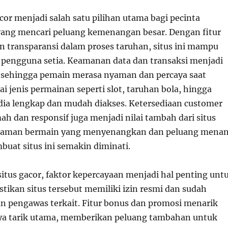
cor menjadi salah satu pilihan utama bagi pecinta
yang mencari peluang kemenangan besar. Dengan fitur
n transparansi dalam proses taruhan, situs ini mampu
pengguna setia. Keamanan data dan transaksi menjadi
, sehingga pemain merasa nyaman dan percaya saat
i jenis permainan seperti slot, taruhan bola, hingga
sedia lengkap dan mudah diakses. Ketersediaan customer
ah dan responsif juga menjadi nilai tambah dari situs
galaman bermain yang menyenangkan dan peluang mena
buat situs ini semakin diminati.
itus gacor, faktor kepercayaan menjadi hal penting unt
stikan situs tersebut memiliki izin resmi dan sudah
dan pengawas terkait. Fitur bonus dan promosi menarik
ya tarik utama, memberikan peluang tambahan untuk