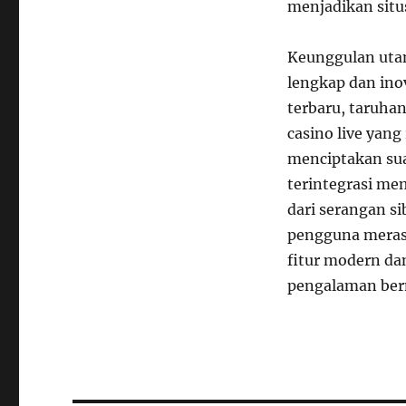
menjadikan situs
Keunggulan utam
lengkap dan ino
terbaru, taruha
casino live yang
menciptakan sua
terintegrasi mem
dari serangan s
pengguna merasa
fitur modern da
pengalaman berm