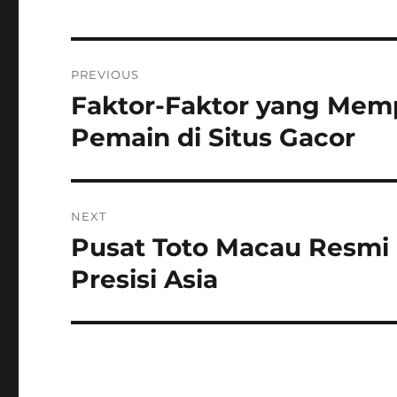
Post
PREVIOUS
navigation
Faktor-Faktor yang Mem
Previous
post:
Pemain di Situs Gacor
NEXT
Pusat Toto Macau Resmi 
Next
post:
Presisi Asia