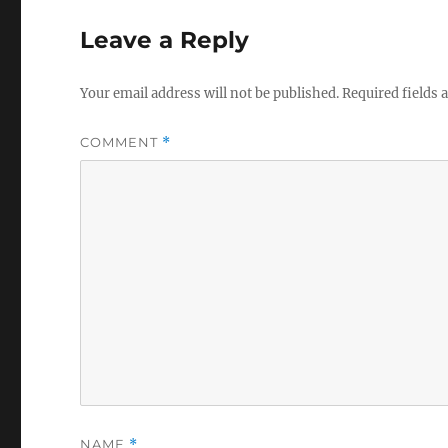
Leave a Reply
Your email address will not be published.
Required fields
COMMENT
*
NAME
*