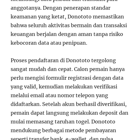
anggotanya. Dengan penerapan standar
keamanan yang ketat, Donototo memastikan
bahwa seluruh aktivitas bermain dan transaksi
keuangan berjalan dengan aman tanpa risiko
kebocoran data atau penipuan.
Proses pendaftaran di Donototo tergolong
sangat mudah dan cepat. Calon pemain hanya
perlu mengisi formulir registrasi dengan data
yang valid, kemudian melakukan verifikasi
melalui email atau nomor telepon yang
didaftarkan. Setelah akun berhasil diverifikasi,
pemain dapat langsung melakukan deposit dan
mulai memasang taruhan togel. Donototo
mendukung berbagai metode pembayaran
seperti transfer bank, e-wallet, dan pulsa,