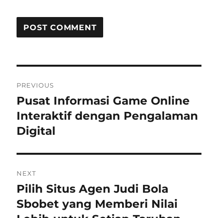
Post
PREVIOUS
navigation
Pusat Informasi Game Online
Previous
post:
Interaktif dengan Pengalaman
Digital
NEXT
Pilih Situs Agen Judi Bola
Next
post:
Sbobet yang Memberi Nilai