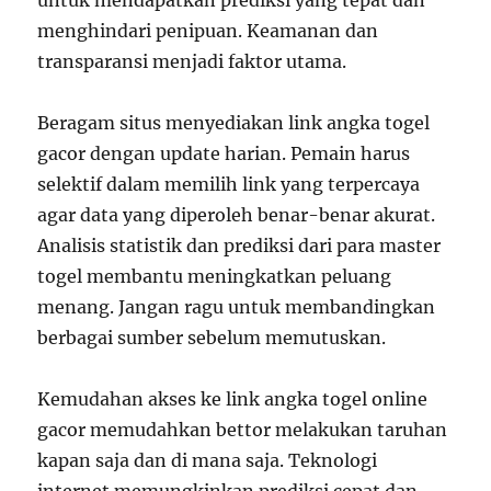
untuk mendapatkan prediksi yang tepat dan
menghindari penipuan. Keamanan dan
transparansi menjadi faktor utama.
Beragam situs menyediakan link angka togel
gacor dengan update harian. Pemain harus
selektif dalam memilih link yang terpercaya
agar data yang diperoleh benar-benar akurat.
Analisis statistik dan prediksi dari para master
togel membantu meningkatkan peluang
menang. Jangan ragu untuk membandingkan
berbagai sumber sebelum memutuskan.
Kemudahan akses ke link angka togel online
gacor memudahkan bettor melakukan taruhan
kapan saja dan di mana saja. Teknologi