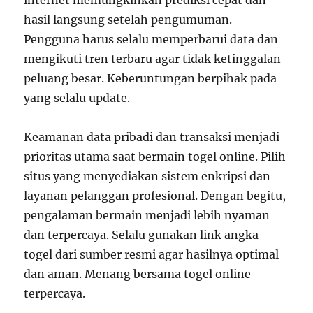
internet memungkinkan prediksi cepat dan
hasil langsung setelah pengumuman.
Pengguna harus selalu memperbarui data dan
mengikuti tren terbaru agar tidak ketinggalan
peluang besar. Keberuntungan berpihak pada
yang selalu update.
Keamanan data pribadi dan transaksi menjadi
prioritas utama saat bermain togel online. Pilih
situs yang menyediakan sistem enkripsi dan
layanan pelanggan profesional. Dengan begitu,
pengalaman bermain menjadi lebih nyaman
dan terpercaya. Selalu gunakan link angka
togel dari sumber resmi agar hasilnya optimal
dan aman. Menang bersama togel online
terpercaya.