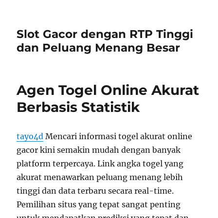
Slot Gacor dengan RTP Tinggi
dan Peluang Menang Besar
Agen Togel Online Akurat
Berbasis Statistik
tayo4d
Mencari informasi togel akurat online
gacor kini semakin mudah dengan banyak
platform terpercaya. Link angka togel yang
akurat menawarkan peluang menang lebih
tinggi dan data terbaru secara real-time.
Pemilihan situs yang tepat sangat penting