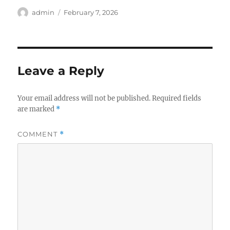
Author
Posted
admin
February 7, 2026
on
Leave a Reply
Your email address will not be published.
Required fields
are marked
*
COMMENT
*