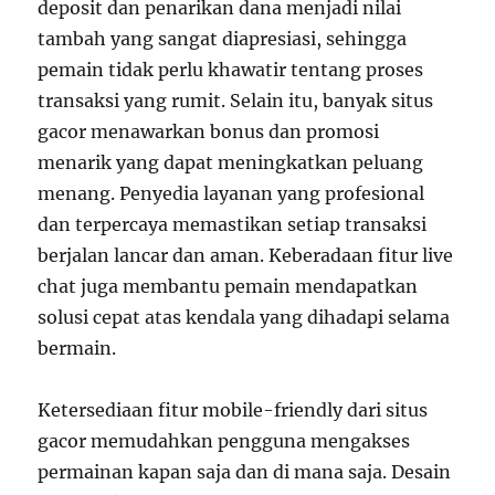
deposit dan penarikan dana menjadi nilai
tambah yang sangat diapresiasi, sehingga
pemain tidak perlu khawatir tentang proses
transaksi yang rumit. Selain itu, banyak situs
gacor menawarkan bonus dan promosi
menarik yang dapat meningkatkan peluang
menang. Penyedia layanan yang profesional
dan terpercaya memastikan setiap transaksi
berjalan lancar dan aman. Keberadaan fitur live
chat juga membantu pemain mendapatkan
solusi cepat atas kendala yang dihadapi selama
bermain.
Ketersediaan fitur mobile-friendly dari situs
gacor memudahkan pengguna mengakses
permainan kapan saja dan di mana saja. Desain