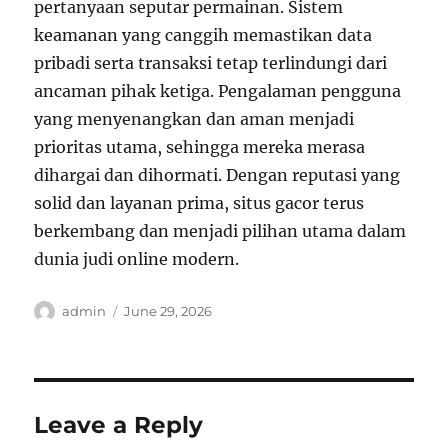
pertanyaan seputar permainan. Sistem
keamanan yang canggih memastikan data
pribadi serta transaksi tetap terlindungi dari
ancaman pihak ketiga. Pengalaman pengguna
yang menyenangkan dan aman menjadi
prioritas utama, sehingga mereka merasa
dihargai dan dihormati. Dengan reputasi yang
solid dan layanan prima, situs gacor terus
berkembang dan menjadi pilihan utama dalam
dunia judi online modern.
Author
Posted
admin
June 29, 2026
on
Leave a Reply