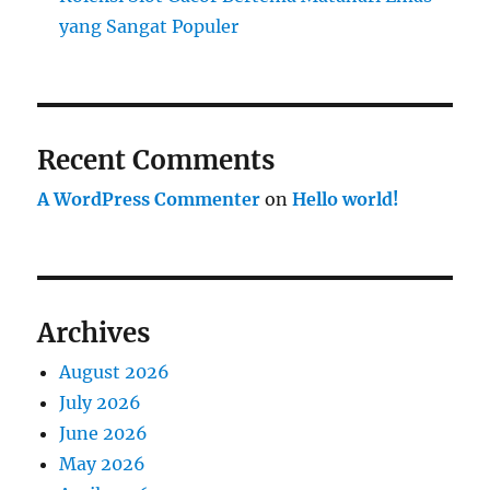
yang Sangat Populer
Recent Comments
A WordPress Commenter
on
Hello world!
Archives
August 2026
July 2026
June 2026
May 2026