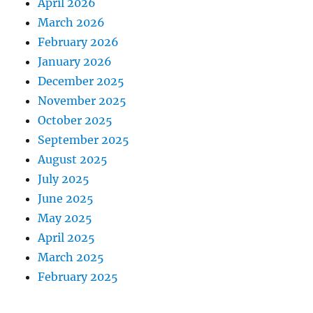
April 2026
March 2026
February 2026
January 2026
December 2025
November 2025
October 2025
September 2025
August 2025
July 2025
June 2025
May 2025
April 2025
March 2025
February 2025