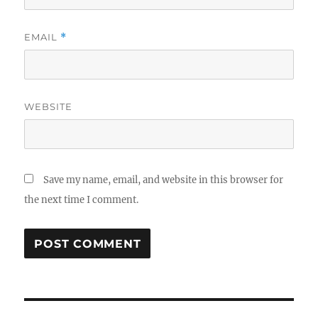
EMAIL
*
WEBSITE
Save my name, email, and website in this browser for
the next time I comment.
Post