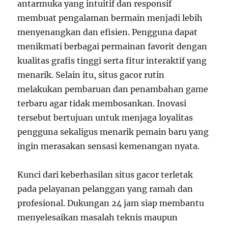
antarmuka yang intuitif dan responsif
membuat pengalaman bermain menjadi lebih
menyenangkan dan efisien. Pengguna dapat
menikmati berbagai permainan favorit dengan
kualitas grafis tinggi serta fitur interaktif yang
menarik. Selain itu, situs gacor rutin
melakukan pembaruan dan penambahan game
terbaru agar tidak membosankan. Inovasi
tersebut bertujuan untuk menjaga loyalitas
pengguna sekaligus menarik pemain baru yang
ingin merasakan sensasi kemenangan nyata.
Kunci dari keberhasilan situs gacor terletak
pada pelayanan pelanggan yang ramah dan
profesional. Dukungan 24 jam siap membantu
menyelesaikan masalah teknis maupun