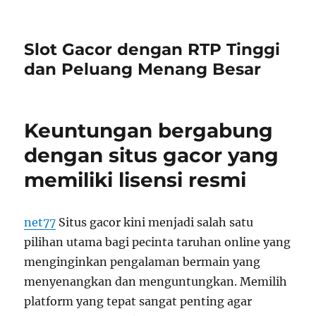
Slot Gacor dengan RTP Tinggi
dan Peluang Menang Besar
Keuntungan bergabung
dengan situs gacor yang
memiliki lisensi resmi
net77
Situs gacor kini menjadi salah satu
pilihan utama bagi pecinta taruhan online yang
menginginkan pengalaman bermain yang
menyenangkan dan menguntungkan. Memilih
platform yang tepat sangat penting agar