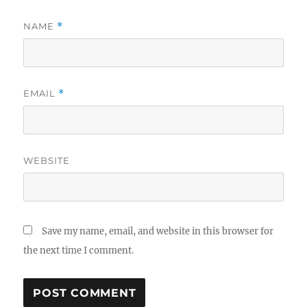
NAME
*
EMAIL
*
WEBSITE
Save my name, email, and website in this browser for
the next time I comment.