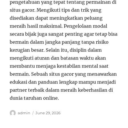
pengetahuan yang tepat tentang permainan di
situs gacor. Mengikuti tips dan trik yang
disediakan dapat meningkatkan peluang
meraih hasil maksimal. Pengelolaan modal
secara bijak juga sangat penting agar tetap bisa
bermain dalam jangka panjang tanpa risiko
kerugian besar. Selain itu, disiplin dalam
mengikuti aturan dan batasan waktu akan
membantu menjaga kestabilan mental saat
bermain. Sebuah situs gacor yang menawarkan
edukasi dan panduan lengkap mampu menjadi
partner terbaik dalam meraih keberhasilan di
dunia taruhan online.
Author
Posted
admin
June 29, 2026
on