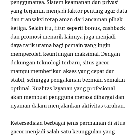
penggunanya. Sistem keamanan dan privasi
yang terjamin menjadi faktor penting agar data
dan transaksi tetap aman dari ancaman pihak
ketiga. Selain itu, fitur seperti bonus, cashback,
dan promosi menarik lainnya juga menjadi
daya tarik utama bagi pemain yang ingin
memperoleh keuntungan maksimal. Dengan
dukungan teknologi terbaru, situs gacor
mampu memberikan akses yang cepat dan
stabil, sehingga pengalaman bermain semakin
optimal. Kualitas layanan yang profesional
akan membuat pengguna merasa dihargai dan
nyaman dalam menjalankan aktivitas taruhan.
Ketersediaan berbagai jenis permainan di situs
gacor menjadi salah satu keunggulan yang