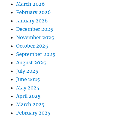
March 2026
February 2026
January 2026
December 2025
November 2025
October 2025
September 2025
August 2025
July 2025
June 2025
May 2025
April 2025
March 2025
February 2025