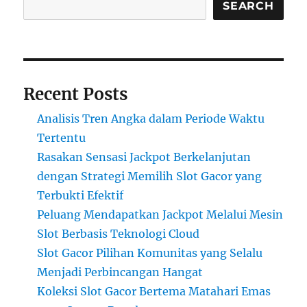
Gacor
SEARCH
Paling
Gampang
Dimenangkan!
Recent Posts
Analisis Tren Angka dalam Periode Waktu
Tertentu
Rasakan Sensasi Jackpot Berkelanjutan
dengan Strategi Memilih Slot Gacor yang
Terbukti Efektif
Peluang Mendapatkan Jackpot Melalui Mesin
Slot Berbasis Teknologi Cloud
Slot Gacor Pilihan Komunitas yang Selalu
Menjadi Perbincangan Hangat
Koleksi Slot Gacor Bertema Matahari Emas