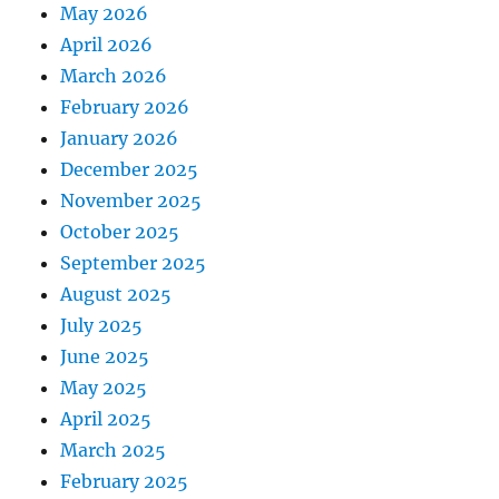
May 2026
April 2026
March 2026
February 2026
January 2026
December 2025
November 2025
October 2025
September 2025
August 2025
July 2025
June 2025
May 2025
April 2025
March 2025
February 2025