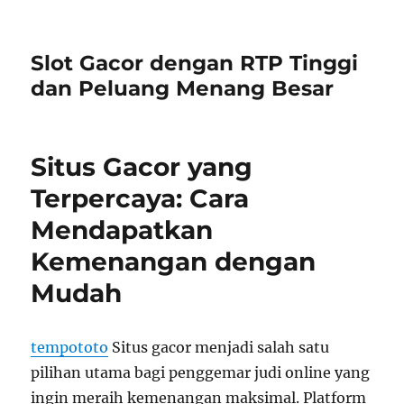
Slot Gacor dengan RTP Tinggi
dan Peluang Menang Besar
Situs Gacor yang
Terpercaya: Cara
Mendapatkan
Kemenangan dengan
Mudah
tempototo
Situs gacor menjadi salah satu
pilihan utama bagi penggemar judi online yang
ingin meraih kemenangan maksimal. Platform