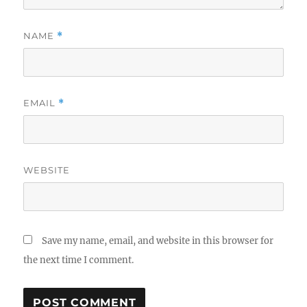
NAME
*
EMAIL
*
WEBSITE
Save my name, email, and website in this browser for
the next time I comment.