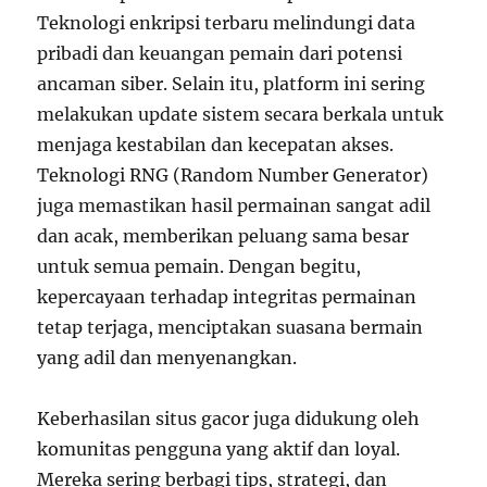
Teknologi enkripsi terbaru melindungi data
pribadi dan keuangan pemain dari potensi
ancaman siber. Selain itu, platform ini sering
melakukan update sistem secara berkala untuk
menjaga kestabilan dan kecepatan akses.
Teknologi RNG (Random Number Generator)
juga memastikan hasil permainan sangat adil
dan acak, memberikan peluang sama besar
untuk semua pemain. Dengan begitu,
kepercayaan terhadap integritas permainan
tetap terjaga, menciptakan suasana bermain
yang adil dan menyenangkan.
Keberhasilan situs gacor juga didukung oleh
komunitas pengguna yang aktif dan loyal.
Mereka sering berbagi tips, strategi, dan