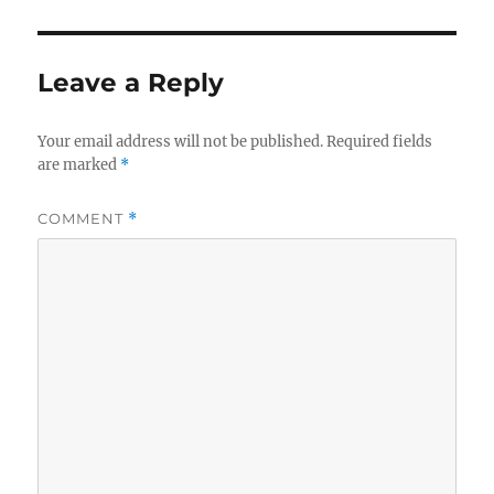
Leave a Reply
Your email address will not be published.
Required fields
are marked
*
COMMENT
*