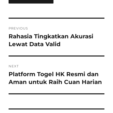
Post
PREVIOUS
navigation
Rahasia Tingkatkan Akurasi
Previous
post:
Lewat Data Valid
NEXT
Platform Togel HK Resmi dan
Next
post:
Aman untuk Raih Cuan Harian