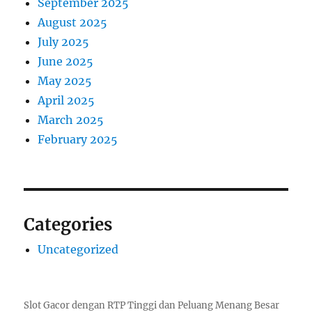
September 2025
August 2025
July 2025
June 2025
May 2025
April 2025
March 2025
February 2025
Categories
Uncategorized
Slot Gacor dengan RTP Tinggi dan Peluang Menang Besar