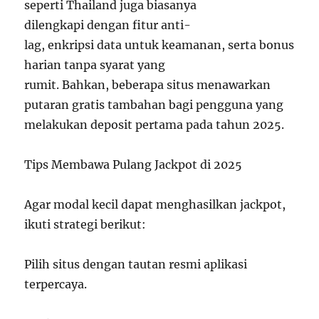
seperti Thailand juga biasanya
dilengkapi dengan fitur anti-
lag, enkripsi data untuk keamanan, serta bonus
harian tanpa syarat yang
rumit. Bahkan, beberapa situs menawarkan
putaran gratis tambahan bagi pengguna yang
melakukan deposit pertama pada tahun 2025.
Tips Membawa Pulang Jackpot di 2025
Agar modal kecil dapat menghasilkan jackpot,
ikuti strategi berikut:
Pilih situs dengan tautan resmi aplikasi
terpercaya.