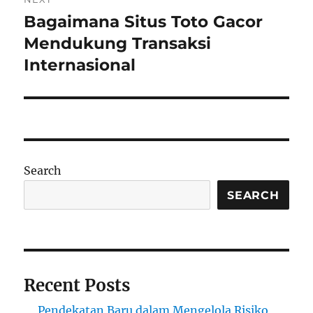
Bagaimana Situs Toto Gacor
Next
post:
Mendukung Transaksi
Internasional
Search
SEARCH
Recent Posts
Pendekatan Baru dalam Mengelola Risiko