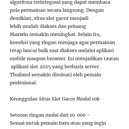
algoritma terintegrasi yang dapat membaca
pola permainan secara langsung. Dengan
demikian, situs slot gacor menjadi
lebih mudah diakses dan peluang
Maxwin semakin meningkat. Selain itu,
koneksi yang ringan menjaga agar permainan
tetap lancar baik saat diakses melalui aplikasi
mobile maupun browser. Ini menjadikan tautan
aplikasi slot 2025 yang berbasis server
Thailand semakin diminati oleh pemain
profesional.
Keunggulan Situs Slot Gacor Modal 10k
Setoran ringan mulai dari 10. 000 –
Sesuai untuk pemain baru atau yang ingin