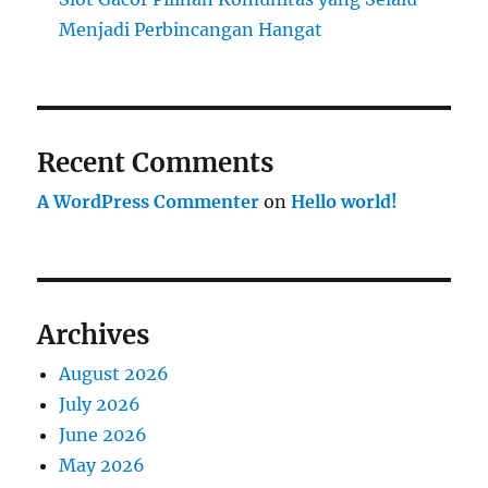
Menjadi Perbincangan Hangat
Recent Comments
A WordPress Commenter
on
Hello world!
Archives
August 2026
July 2026
June 2026
May 2026