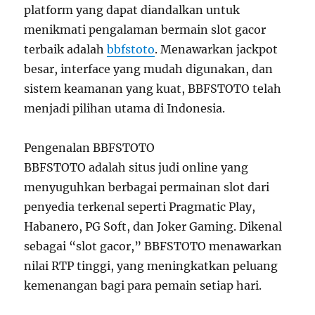
platform yang dapat diandalkan untuk
menikmati pengalaman bermain slot gacor
terbaik adalah
bbfstoto
. Menawarkan jackpot
besar, interface yang mudah digunakan, dan
sistem keamanan yang kuat, BBFSTOTO telah
menjadi pilihan utama di Indonesia.
Pengenalan BBFSTOTO
BBFSTOTO adalah situs judi online yang
menyuguhkan berbagai permainan slot dari
penyedia terkenal seperti Pragmatic Play,
Habanero, PG Soft, dan Joker Gaming. Dikenal
sebagai “slot gacor,” BBFSTOTO menawarkan
nilai RTP tinggi, yang meningkatkan peluang
kemenangan bagi para pemain setiap hari.