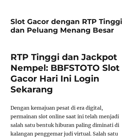
Slot Gacor dengan RTP Tinggi
dan Peluang Menang Besar
RTP Tinggi dan Jackpot
Nempel: BBFSTOTO Slot
Gacor Hari Ini Login
Sekarang
Dengan kemajuan pesat di era digital,
permainan slot online saat ini telah menjadi
salah satu bentuk hiburan paling diminati di
kalangan penggemar judi virtual. Salah satu