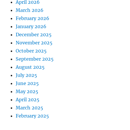
April 2026
March 2026
February 2026
January 2026
December 2025
November 2025
October 2025
September 2025
August 2025
July 2025
June 2025
May 2025
April 2025
March 2025
February 2025