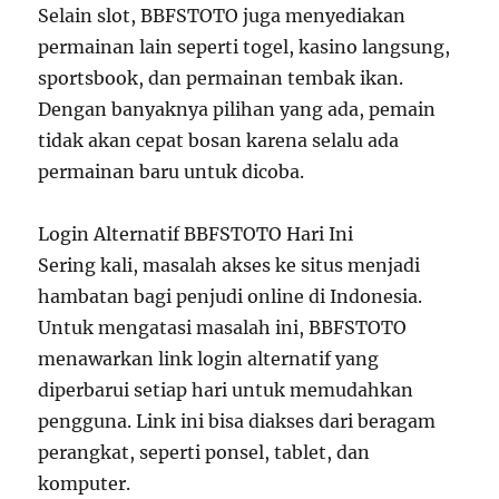
Selain slot, BBFSTOTO juga menyediakan
permainan lain seperti togel, kasino langsung,
sportsbook, dan permainan tembak ikan.
Dengan banyaknya pilihan yang ada, pemain
tidak akan cepat bosan karena selalu ada
permainan baru untuk dicoba.
Login Alternatif BBFSTOTO Hari Ini
Sering kali, masalah akses ke situs menjadi
hambatan bagi penjudi online di Indonesia.
Untuk mengatasi masalah ini, BBFSTOTO
menawarkan link login alternatif yang
diperbarui setiap hari untuk memudahkan
pengguna. Link ini bisa diakses dari beragam
perangkat, seperti ponsel, tablet, dan
komputer.