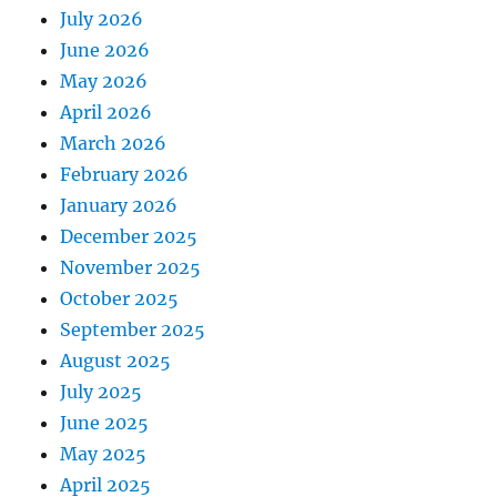
July 2026
June 2026
May 2026
April 2026
March 2026
February 2026
January 2026
December 2025
November 2025
October 2025
September 2025
August 2025
July 2025
June 2025
May 2025
April 2025