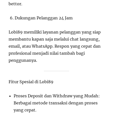
bettor.
Dukungan Pelanggan 24 Jam
Lobi89 memiliki layanan pelanggan yang siap
membantu kapan saja melalui chat langsung,
email, atau WhatsApp. Respon yang cepat dan
profesional menjadi nilai tambah bagi
penggunanya.
Fitur Spesial di Lobi89
Proses Deposit dan Withdraw yang Mudah:
Berbagai metode transaksi dengan proses
yang cepat.