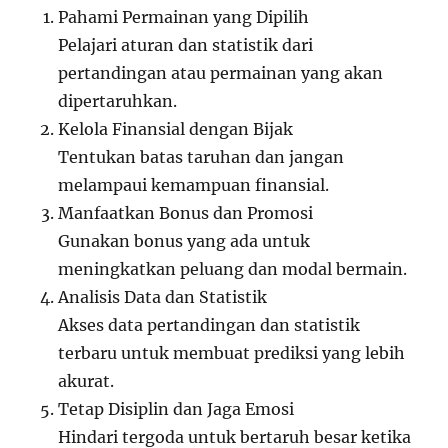
Pahami Permainan yang Dipilih
Pelajari aturan dan statistik dari
pertandingan atau permainan yang akan
dipertaruhkan.
Kelola Finansial dengan Bijak
Tentukan batas taruhan dan jangan
melampaui kemampuan finansial.
Manfaatkan Bonus dan Promosi
Gunakan bonus yang ada untuk
meningkatkan peluang dan modal bermain.
Analisis Data dan Statistik
Akses data pertandingan dan statistik
terbaru untuk membuat prediksi yang lebih
akurat.
Tetap Disiplin dan Jaga Emosi
Hindari tergoda untuk bertaruh besar ketika