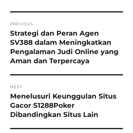
Post
PREVIOUS
navigation
Strategi dan Peran Agen
Previous
post:
SV388 dalam Meningkatkan
Pengalaman Judi Online yang
Aman dan Terpercaya
NEXT
Menelusuri Keunggulan Situs
Next
post:
Gacor S1288Poker
Dibandingkan Situs Lain