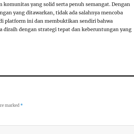
 komunitas yang solid serta penuh semangat. Dengan
ngan yang ditawarkan, tidak ada salahnya mencoba
i platform ini dan membuktikan sendiri bahwa
sa diraih dengan strategi tepat dan keberuntungan yang
 are marked
*