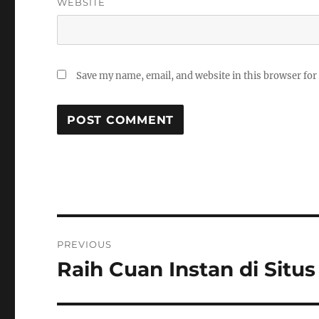
WEBSITE
Save my name, email, and website in this browser for
Post
PREVIOUS
navigation
Raih Cuan Instan di Situs
Previous
post: