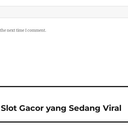
 the next time I comment.
 Slot Gacor yang Sedang Viral