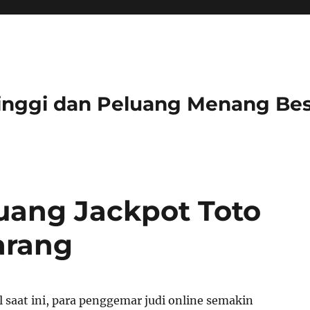
Tinggi dan Peluang Menang Be
uang Jackpot Toto
arang
l saat ini, para penggemar judi online semakin