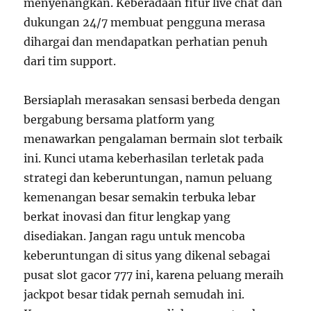
menyenangkan. Keberadaan fitur live chat dan
dukungan 24/7 membuat pengguna merasa
dihargai dan mendapatkan perhatian penuh
dari tim support.
Bersiaplah merasakan sensasi berbeda dengan
bergabung bersama platform yang
menawarkan pengalaman bermain slot terbaik
ini. Kunci utama keberhasilan terletak pada
strategi dan keberuntungan, namun peluang
kemenangan besar semakin terbuka lebar
berkat inovasi dan fitur lengkap yang
disediakan. Jangan ragu untuk mencoba
keberuntungan di situs yang dikenal sebagai
pusat slot gacor 777 ini, karena peluang meraih
jackpot besar tidak pernah semudah ini.