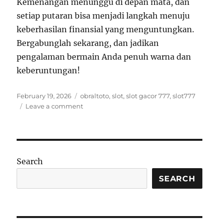
Kemenangan menunggu di depan mata, dan
setiap putaran bisa menjadi langkah menuju
keberhasilan finansial yang menguntungkan.
Bergabunglah sekarang, dan jadikan
pengalaman bermain Anda penuh warna dan
keberuntungan!
Posted
Tags
February 19, 2026
obraltoto
,
slot
,
slot gacor 777
,
slot777
on
on
Leave a comment
Kesalahan
Fatal
Main
Slot
yang
Search
Sering
Bikin
SEARCH
Rugi