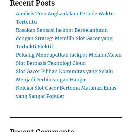
Recent Posts
Analisis Tren Angka dalam Periode Waktu
Tertentu
Rasakan Sensasi Jackpot Berkelanjutan
dengan Strategi Memilih Slot Gacor yang
Terbukti Efektif
Peluang Mendapatkan Jackpot Melalui Mesin
Slot Berbasis Teknologi Cloud
Slot Gacor Pilihan Komunitas yang Selalu
Menjadi Perbincangan Hangat
Koleksi Slot Gacor Bertema Matahari Emas
yang Sangat Populer