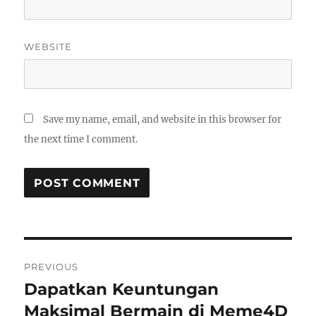
WEBSITE
Save my name, email, and website in this browser for
the next time I comment.
Post
PREVIOUS
navigation
Dapatkan Keuntungan
Previous
post:
Maksimal Bermain di Meme4D