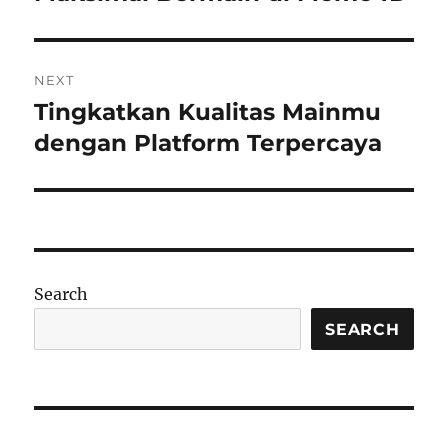
NEXT
Tingkatkan Kualitas Mainmu
Next
post:
dengan Platform Terpercaya
Search
SEARCH