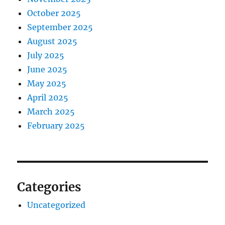
October 2025
September 2025
August 2025
July 2025
June 2025
May 2025
April 2025
March 2025
February 2025
Categories
Uncategorized