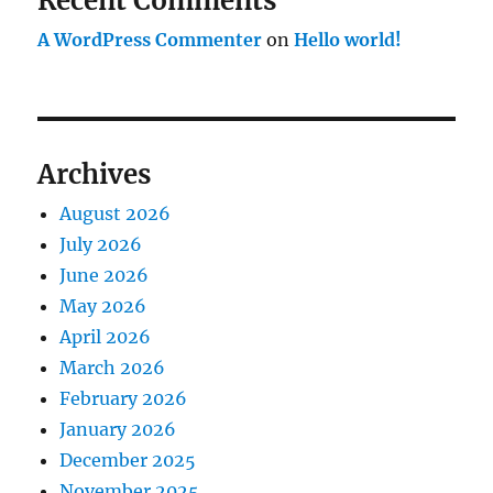
Recent Comments
A WordPress Commenter
on
Hello world!
Archives
August 2026
July 2026
June 2026
May 2026
April 2026
March 2026
February 2026
January 2026
December 2025
November 2025