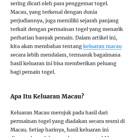
sering dicari oleh para penggemar togel.
Macau, yang terkenal dengan dunia
perjudiannya, juga memiliki sejarah panjang
terkait dengan permainan togel yang menarik
perhatian banyak pemain. Dalam artikel ini,
kita akan membahas tentang
keluaran macau
secara lebih mendalam, termasuk bagaimana
hasil keluaran ini bisa memberikan peluang
bagi pemain togel.
Apa Itu Keluaran Macau?
Keluaran Macau merujuk pada hasil dari
permainan togel yang diadakan secara resmi di
Macau. Setiap harinya, hasil keluaran ini