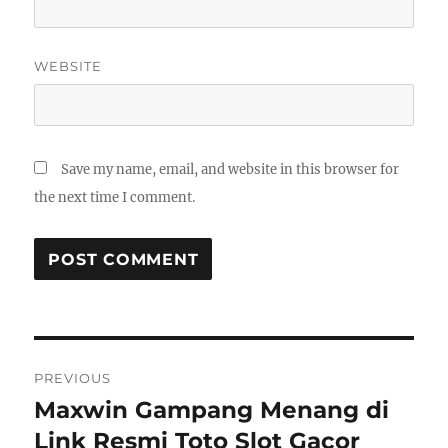
WEBSITE
Save my name, email, and website in this browser for
the next time I comment.
Post
PREVIOUS
navigation
Maxwin Gampang Menang di
Previous
post:
Link Resmi Toto Slot Gacor