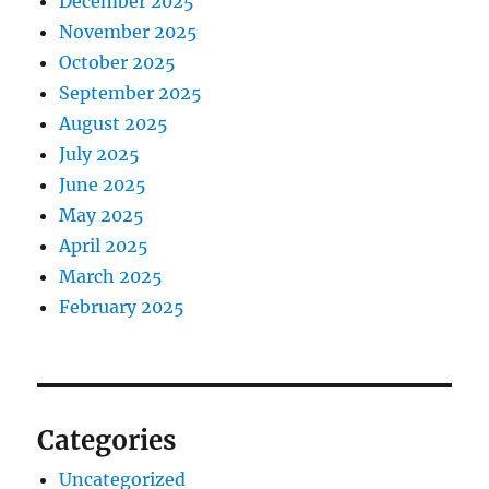
December 2025
November 2025
October 2025
September 2025
August 2025
July 2025
June 2025
May 2025
April 2025
March 2025
February 2025
Categories
Uncategorized