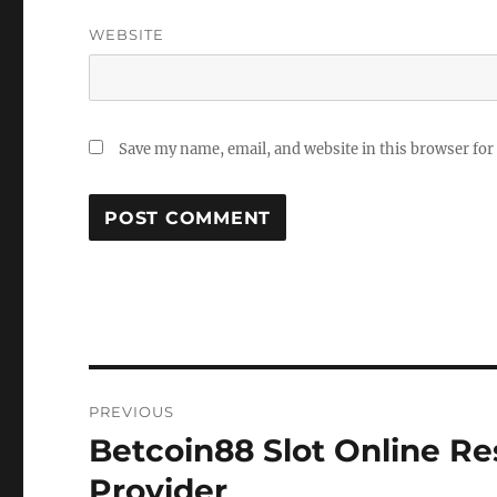
WEBSITE
Save my name, email, and website in this browser for
Post
PREVIOUS
navigation
Betcoin88 Slot Online R
Previous
post:
Provider