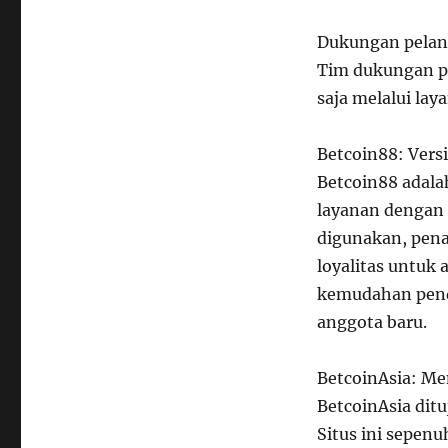
Dukungan pelan
Tim dukungan p
saja melalui la
Betcoin88: Versi
Betcoin88 adala
layanan dengan 
digunakan, pena
loyalitas untuk
kemudahan pend
anggota baru.
BetcoinAsia: Me
BetcoinAsia dit
Situs ini sepe