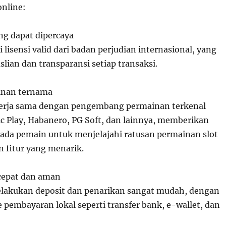
online:
ng dapat dipercaya
 lisensi valid dari badan perjudian internasional, yang
lian dan transparansi setiap transaksi.
inan ternama
kerja sama dengan pengembang permainan terkenal
ic Play, Habanero, PG Soft, dan lainnya, memberikan
da pemain untuk menjelajahi ratusan permainan slot
 fitur yang menarik.
cepat dan aman
lakukan deposit dan penarikan sangat mudah, dengan
pembayaran lokal seperti transfer bank, e-wallet, dan