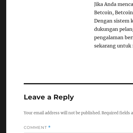
Jika Anda mencar
Betcoin, Betcoin
Dengan sistem k
dukungan pelan
pengalaman ber
sekarang untuk 
Leave a Reply
Your email address will not be published.
Required fields
COMMENT
*