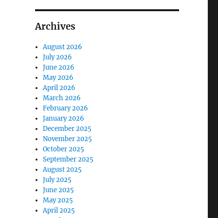
Archives
August 2026
July 2026
June 2026
May 2026
April 2026
March 2026
February 2026
January 2026
December 2025
November 2025
October 2025
September 2025
August 2025
July 2025
June 2025
May 2025
April 2025