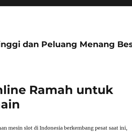
Tinggi dan Peluang Menang Be
nline Ramah untuk
ain
an mesin slot di Indonesia berkembang pesat saat ini,