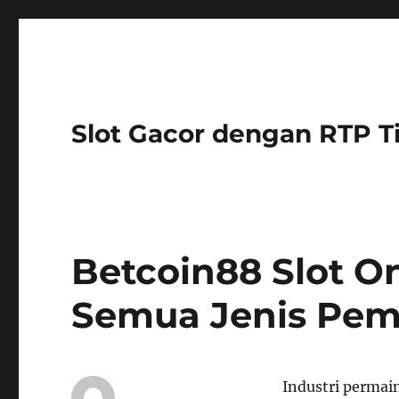
Slot Gacor dengan RTP 
Betcoin88 Slot O
Semua Jenis Pem
Industri permain