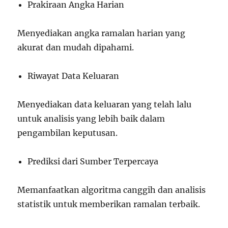
Prakiraan Angka Harian
Menyediakan angka ramalan harian yang
akurat dan mudah dipahami.
Riwayat Data Keluaran
Menyediakan data keluaran yang telah lalu
untuk analisis yang lebih baik dalam
pengambilan keputusan.
Prediksi dari Sumber Terpercaya
Memanfaatkan algoritma canggih dan analisis
statistik untuk memberikan ramalan terbaik.