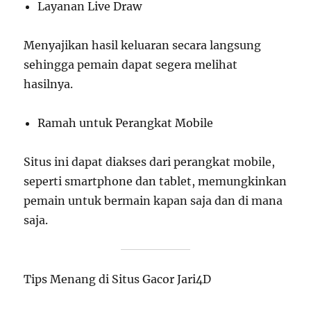
Layanan Live Draw
Menyajikan hasil keluaran secara langsung
sehingga pemain dapat segera melihat
hasilnya.
Ramah untuk Perangkat Mobile
Situs ini dapat diakses dari perangkat mobile,
seperti smartphone dan tablet, memungkinkan
pemain untuk bermain kapan saja dan di mana
saja.
Tips Menang di Situs Gacor Jari4D