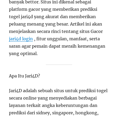
banyak bettor. Situs ini dikenal sebagai
platform gacor yang memberikan prediksi
togel jari4d yang akurat dan memberikan
peluang menang yang besar. Artikel ini akan
menjelaskan secara rinci tentang situs Gacor
jari4d login
, fitur unggulan, manfaat, serta
saran agar pemain dapat meraih kemenangan
yang optimal.
Apa Itu Jari4D?
Jari4D adalah sebuah situs untuk prediksi togel
secara online yang menyediakan berbagai
layanan terkait angka keberuntungan dan
prediksi dari sidney, singapore, hongkong,