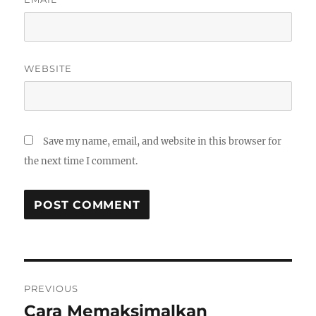
WEBSITE
Save my name, email, and website in this browser for
the next time I comment.
Post
PREVIOUS
navigation
Cara Memaksimalkan
Previous