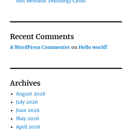
Slot Berbasis Teknologi Cloud
Recent Comments
A WordPress Commenter
on
Hello world!
Archives
August 2026
July 2026
June 2026
May 2026
April 2026