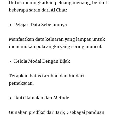
Untuk meningkatkan peluang menang, berikut
beberapa saran dari AI Chat:
Pelajari Data Sebelumnya
Manfaatkan data keluaran yang lampau untuk
menemukan pola angka yang sering muncul.
Kelola Modal Dengan Bijak
Tetapkan batas taruhan dan hindari
pemaksaan.
Ikuti Ramalan dan Metode
Gunakan prediksi dari Jari4D sebagai panduan