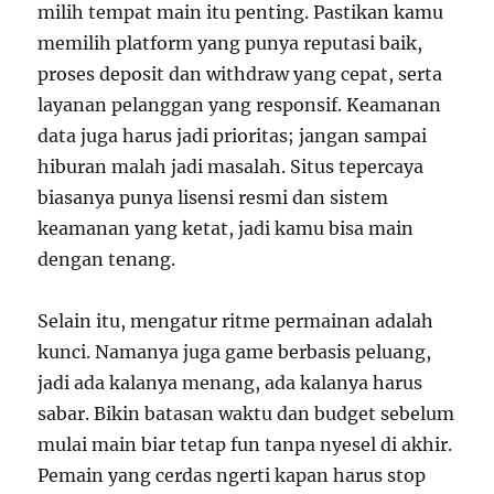
milih tempat main itu penting. Pastikan kamu
memilih platform yang punya reputasi baik,
proses deposit dan withdraw yang cepat, serta
layanan pelanggan yang responsif. Keamanan
data juga harus jadi prioritas; jangan sampai
hiburan malah jadi masalah. Situs tepercaya
biasanya punya lisensi resmi dan sistem
keamanan yang ketat, jadi kamu bisa main
dengan tenang.
Selain itu, mengatur ritme permainan adalah
kunci. Namanya juga game berbasis peluang,
jadi ada kalanya menang, ada kalanya harus
sabar. Bikin batasan waktu dan budget sebelum
mulai main biar tetap fun tanpa nyesel di akhir.
Pemain yang cerdas ngerti kapan harus stop