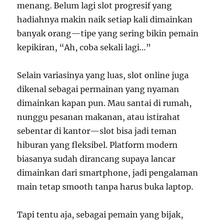
menang. Belum lagi slot progresif yang
hadiahnya makin naik setiap kali dimainkan
banyak orang—tipe yang sering bikin pemain
kepikiran, “Ah, coba sekali lagi…”
Selain variasinya yang luas, slot online juga
dikenal sebagai permainan yang nyaman
dimainkan kapan pun. Mau santai di rumah,
nunggu pesanan makanan, atau istirahat
sebentar di kantor—slot bisa jadi teman
hiburan yang fleksibel. Platform modern
biasanya sudah dirancang supaya lancar
dimainkan dari smartphone, jadi pengalaman
main tetap smooth tanpa harus buka laptop.
Tapi tentu aja, sebagai pemain yang bijak,