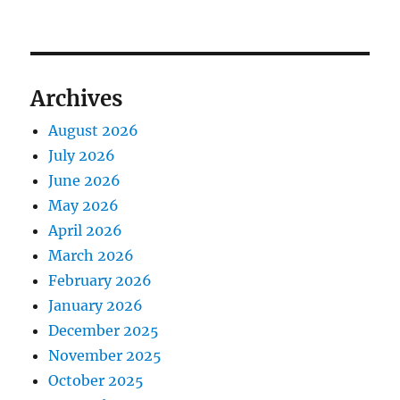
Archives
August 2026
July 2026
June 2026
May 2026
April 2026
March 2026
February 2026
January 2026
December 2025
November 2025
October 2025