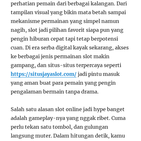
perhatian pemain dari berbagai kalangan. Dari
tampilan visual yang bikin mata betah sampai
mekanisme permainan yang simpel namun
nagih, slot jadi pilihan favorit siapa pun yang
pengin hiburan cepat tapi tetap berpotensi
cuan. Di era serba digital kayak sekarang, akses
ke berbagai jenis permainan slot makin
gampang, dan situs-situs terpercaya seperti
https://situsjayaslot.com/
jadi pintu masuk
yang aman buat para pemain yang pengin
pengalaman bermain tanpa drama.
Salah satu alasan slot online jadi hype banget
adalah gameplay-nya yang nggak ribet. Cuma
perlu tekan satu tombol, dan gulungan
langsung muter. Dalam hitungan detik, kamu