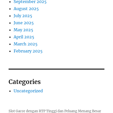
September 2025
August 2025
July 2025
June 2025
May 2025
April 2025
March 2025
February 2025
Categories
Uncategorized
Slot Gacor dengan RTP Tinggi dan Peluang Menang Besar