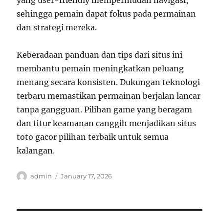
yang user-friendly mempermudah navigasi,
sehingga pemain dapat fokus pada permainan
dan strategi mereka.
Keberadaan panduan dan tips dari situs ini
membantu pemain meningkatkan peluang
menang secara konsisten. Dukungan teknologi
terbaru memastikan permainan berjalan lancar
tanpa gangguan. Pilihan game yang beragam
dan fitur keamanan canggih menjadikan situs
toto gacor pilihan terbaik untuk semua
kalangan.
Author
Posted
admin
January 17, 2026
on