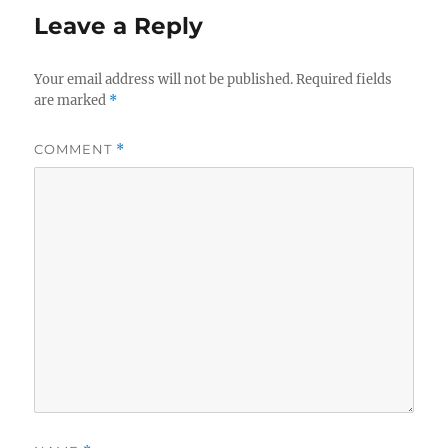
Leave a Reply
Your email address will not be published.
Required fields
are marked
*
COMMENT
*