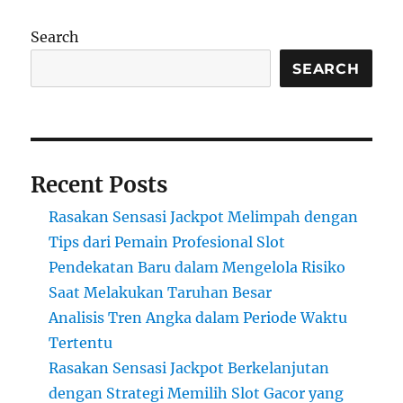
Search
SEARCH
Recent Posts
Rasakan Sensasi Jackpot Melimpah dengan
Tips dari Pemain Profesional Slot
Pendekatan Baru dalam Mengelola Risiko
Saat Melakukan Taruhan Besar
Analisis Tren Angka dalam Periode Waktu
Tertentu
Rasakan Sensasi Jackpot Berkelanjutan
dengan Strategi Memilih Slot Gacor yang