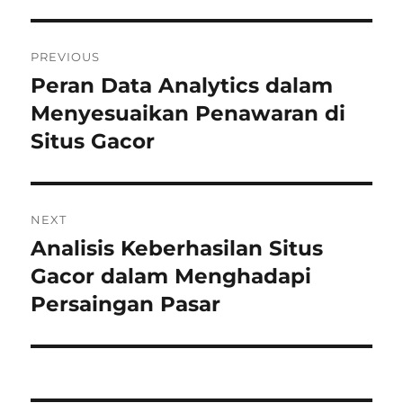
Post
PREVIOUS
navigation
Peran Data Analytics dalam
Previous
post:
Menyesuaikan Penawaran di
Situs Gacor
NEXT
Analisis Keberhasilan Situs
Next
post:
Gacor dalam Menghadapi
Persaingan Pasar