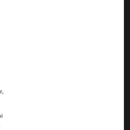
r,
ni
a