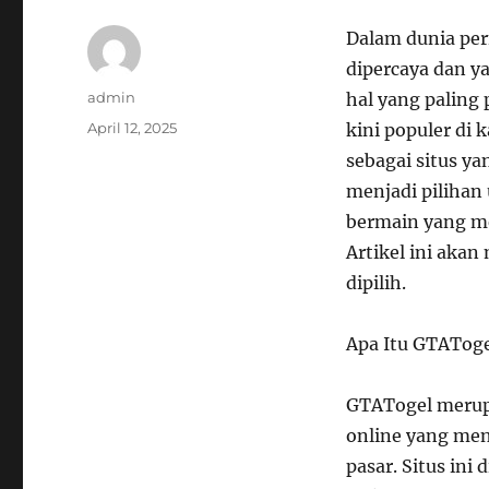
Dalam dunia per
dipercaya dan 
Author
admin
hal yang paling
Posted
April 12, 2025
kini populer di
on
sebagai situs 
menjadi pilihan
bermain yang m
Artikel ini aka
dipilih.
Apa Itu GTAToge
GTATogel merup
online yang men
pasar. Situs ini