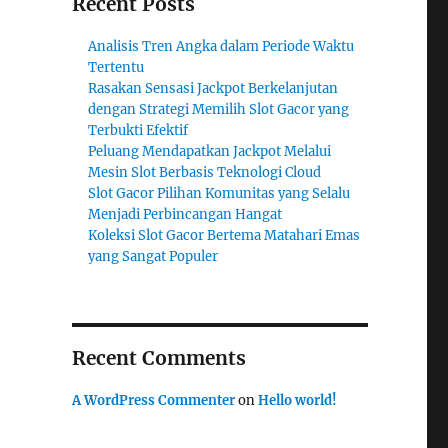
Recent Posts
Analisis Tren Angka dalam Periode Waktu
Tertentu
Rasakan Sensasi Jackpot Berkelanjutan
dengan Strategi Memilih Slot Gacor yang
Terbukti Efektif
Peluang Mendapatkan Jackpot Melalui
Mesin Slot Berbasis Teknologi Cloud
Slot Gacor Pilihan Komunitas yang Selalu
Menjadi Perbincangan Hangat
Koleksi Slot Gacor Bertema Matahari Emas
yang Sangat Populer
Recent Comments
A WordPress Commenter
on
Hello world!