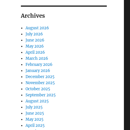
Archives
August 2026
July 2026
June 2026
May 2026
April 2026
March 2026
February 2026
January 2026
December 2025
November 2025
October 2025
September 2025
August 2025
July 2025
June 2025
May 2025
April 2025