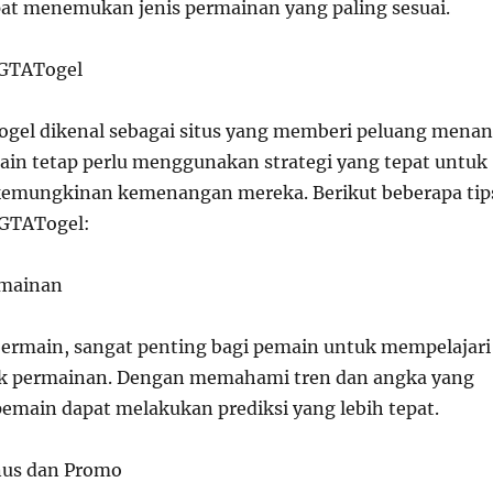
pat menemukan jenis permainan yang paling sesuai.
 GTATogel
gel dikenal sebagai situs yang memberi peluang mena
main tetap perlu menggunakan strategi yang tepat untuk
emungkinan kemenangan mereka. Berikut beberapa tip
 GTATogel:
rmainan
ermain, sangat penting bagi pemain untuk mempelajari
tik permainan. Dengan memahami tren dan angka yang
pemain dapat melakukan prediksi yang lebih tepat.
us dan Promo