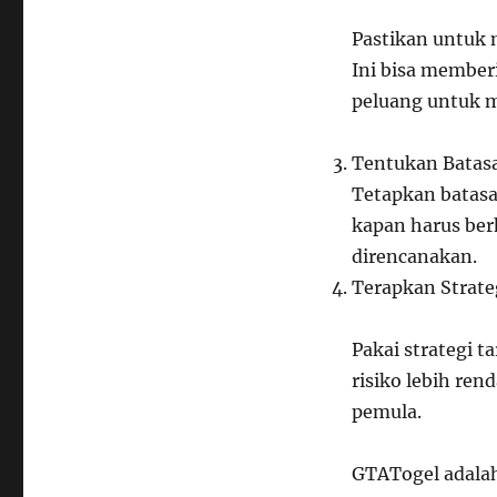
Pastikan untuk 
Ini bisa membe
peluang untuk 
Tentukan Batas
Tetapkan batasa
kapan harus ber
direncanakan.
Terapkan Strate
Pakai strategi 
risiko lebih ren
pemula.
GTATogel adalah 