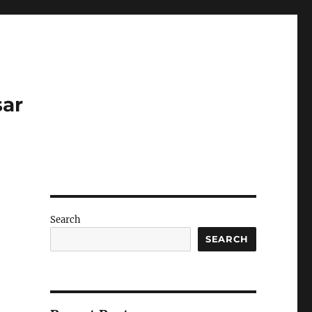
sar
Search
SEARCH