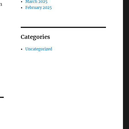
March 2025
n
February 2025
Categories
Uncategorized