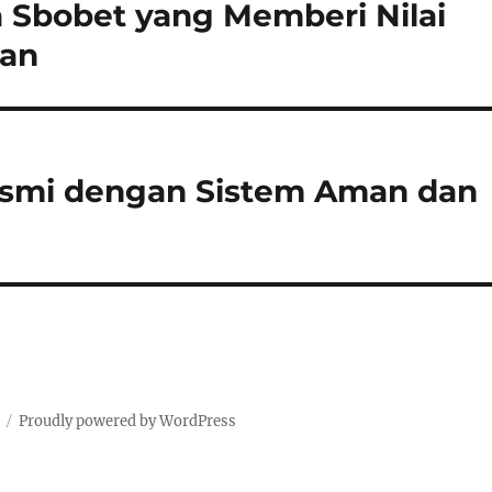
la Sbobet yang Memberi Nilai
han
Resmi dengan Sistem Aman dan
Proudly powered by WordPress