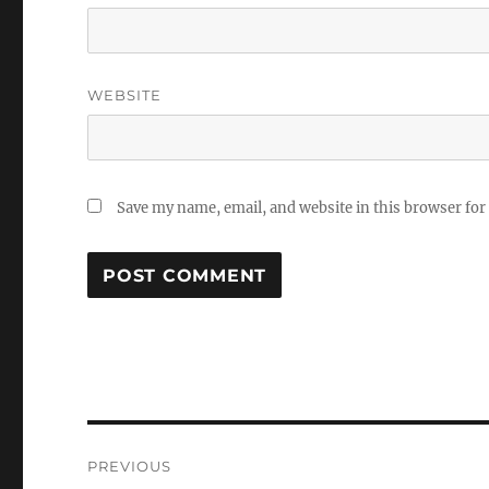
WEBSITE
Save my name, email, and website in this browser for
Post
PREVIOUS