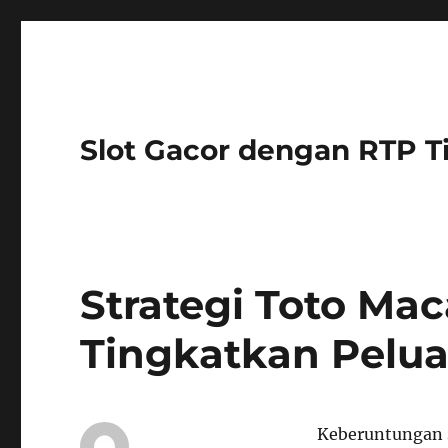
Slot Gacor dengan RTP 
Strategi Toto Ma
Tingkatkan Pelu
Keberuntungan s