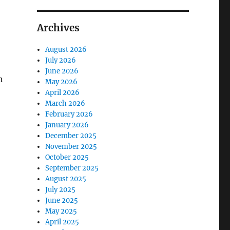
Archives
August 2026
July 2026
June 2026
h
May 2026
April 2026
March 2026
February 2026
January 2026
December 2025
November 2025
October 2025
September 2025
August 2025
July 2025
June 2025
May 2025
April 2025