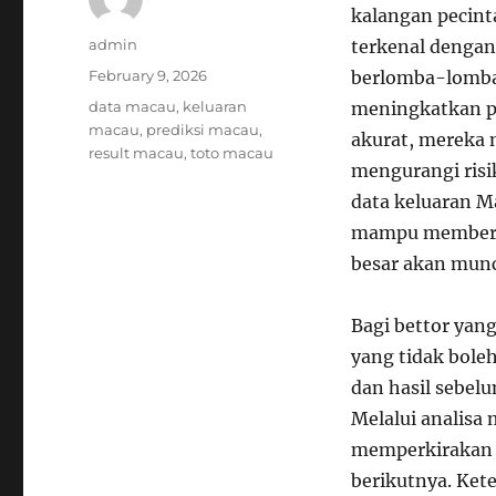
kalangan pecint
Author
admin
terkenal denga
Posted
February 9, 2026
berlomba-lomba 
on
Tags
data macau
,
keluaran
meningkatkan p
macau
,
prediksi macau
,
akurat, mereka
result macau
,
toto macau
mengurangi risik
data keluaran M
mampu memberik
besar akan mun
Bagi bettor yan
yang tidak boleh
dan hasil sebel
Melalui analisa
memperkirakan a
berikutnya. Ket