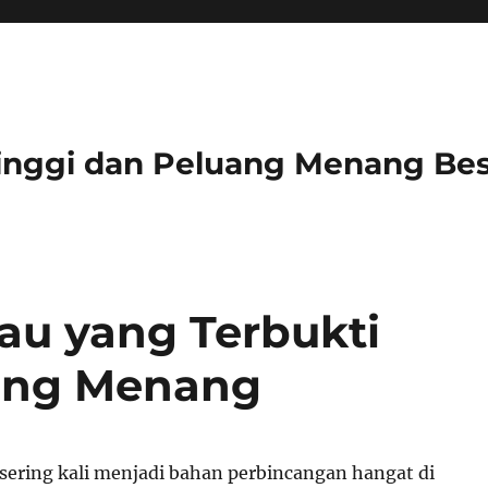
Tinggi dan Peluang Menang Be
cau yang Terbukti
ang Menang
ering kali menjadi bahan perbincangan hangat di