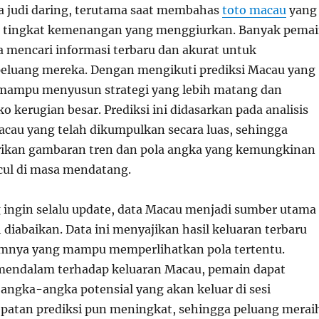
a judi daring, terutama saat membahas
toto macau
yang
n tingkat kemenangan yang menggiurkan. Banyak pema
mencari informasi terbaru dan akurat untuk
eluang mereka. Dengan mengikuti prediksi Macau yang
 mampu menyusun strategi yang lebih matang dan
o kerugian besar. Prediksi ini didasarkan pada analisis
acau yang telah dikumpulkan secara luas, sehingga
an gambaran tren dan pola angka yang kemungkinan
cul di masa mendatang.
g ingin selalu update, data Macau menjadi sumber utama
 diabaikan. Data ini menyajikan hasil keluaran terbaru
umnya yang mampu memperlihatkan pola tertentu.
 mendalam terhadap keluaran Macau, pemain dapat
ngka-angka potensial yang akan keluar di sesi
epatan prediksi pun meningkat, sehingga peluang merai