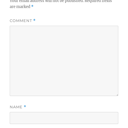
Your email address will not be published.
Required fields
are marked
*
COMMENT
*
NAME
*