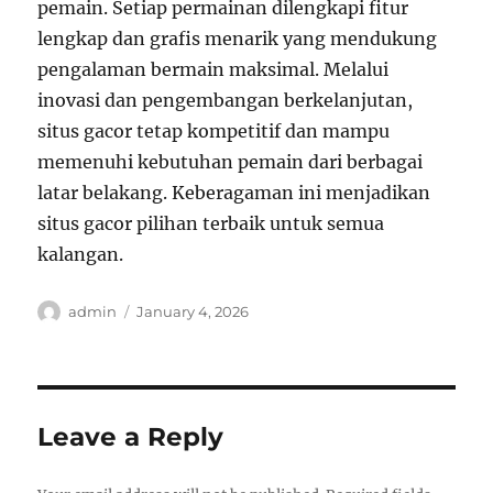
pemain. Setiap permainan dilengkapi fitur
lengkap dan grafis menarik yang mendukung
pengalaman bermain maksimal. Melalui
inovasi dan pengembangan berkelanjutan,
situs gacor tetap kompetitif dan mampu
memenuhi kebutuhan pemain dari berbagai
latar belakang. Keberagaman ini menjadikan
situs gacor pilihan terbaik untuk semua
kalangan.
Author
Posted
admin
January 4, 2026
on
Leave a Reply