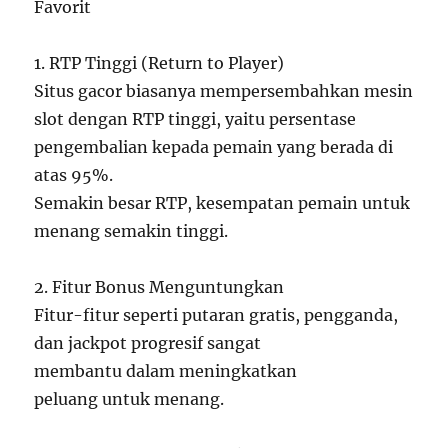
Favorit
1. RTP Tinggi (Return to Player)
Situs gacor biasanya mempersembahkan mesin
slot dengan RTP tinggi, yaitu persentase
pengembalian kepada pemain yang berada di
atas 95%.
Semakin besar RTP, kesempatan pemain untuk
menang semakin tinggi.
2. Fitur Bonus Menguntungkan
Fitur-fitur seperti putaran gratis, pengganda,
dan jackpot progresif sangat
membantu dalam meningkatkan
peluang untuk menang.