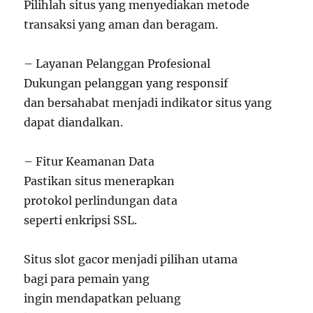
Pilihlah situs yang menyediakan metode
transaksi yang aman dan beragam.
– Layanan Pelanggan Profesional
Dukungan pelanggan yang responsif
dan bersahabat menjadi indikator situs yang
dapat diandalkan.
– Fitur Keamanan Data
Pastikan situs menerapkan
protokol perlindungan data
seperti enkripsi SSL.
Situs slot gacor menjadi pilihan utama
bagi para pemain yang
ingin mendapatkan peluang