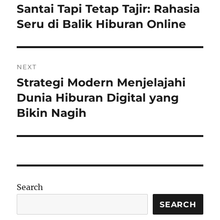
navigation
Santai Tapi Tetap Tajir: Rahasia
Previous
post:
Seru di Balik Hiburan Online
NEXT
Strategi Modern Menjelajahi
Next
post:
Dunia Hiburan Digital yang
Bikin Nagih
Search
SEARCH