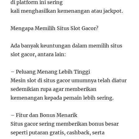
di platform ini sering
kali menghasilkan kemenangan atau jackpot.
Mengapa Memilih Situs Slot Gacor?
Ada banyak keuntungan dalam memilih situs
slot gacor, antara lain:
– Peluang Menang Lebih Tinggi
Mesin slot di situs gacor umumnya telah diatur
sedemikian rupa agar memberikan
kemenangan kepada pemain lebih sering.
– Fitur dan Bonus Menarik
Situs gacor sering memberikan bonus besar
seperti putaran gratis, cashback, serta