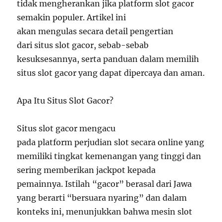
tidak mengherankan jika platform slot gacor
semakin populer. Artikel ini
akan mengulas secara detail pengertian
dari situs slot gacor, sebab-sebab
kesuksesannya, serta panduan dalam memilih
situs slot gacor yang dapat dipercaya dan aman.
Apa Itu Situs Slot Gacor?
Situs slot gacor mengacu
pada platform perjudian slot secara online yang
memiliki tingkat kemenangan yang tinggi dan
sering memberikan jackpot kepada
pemainnya. Istilah “gacor” berasal dari Jawa
yang berarti “bersuara nyaring” dan dalam
konteks ini, menunjukkan bahwa mesin slot