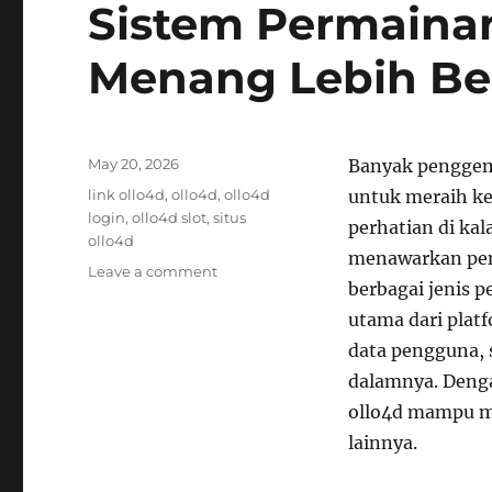
Sistem Permaina
Menang Lebih Be
Posted
May 20, 2026
Banyak penggema
on
Tags
link ollo4d
,
ollo4d
,
ollo4d
untuk meraih k
login
,
ollo4d slot
,
situs
perhatian di kal
ollo4d
menawarkan pen
on
Leave a comment
berbagai jenis 
Slot
Online
utama dari plat
Paling
data pengguna, 
Dicari
dalamnya. Denga
dengan
Sistem
ollo4d mampu me
Permainan
lainnya.
Mudah
dan