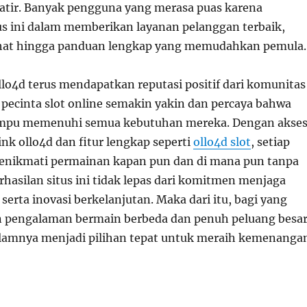
atir. Banyak pengguna yang merasa puas karena
 ini dalam memberikan layanan pelanggan terbaik,
 chat hingga panduan lengkap yang memudahkan pemula.
llo4d terus mendapatkan reputasi positif dari komunitas
a pecinta slot online semakin yakin dan percaya bahwa
ampu memenuhi semua kebutuhan mereka. Dengan akse
nk ollo4d dan fitur lengkap seperti
ollo4d slot
, setiap
enikmati permainan kapan pun dan di mana pun tanpa
hasilan situs ini tidak lepas dari komitmen menjaga
 serta inovasi berkelanjutan. Maka dari itu, bagi yang
 pengalaman bermain berbeda dan penuh peluang besar
lamnya menjadi pilihan tepat untuk meraih kemenanga