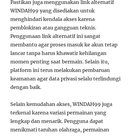
Pastikan juga menggunakan link alternatif
WINDAH99 yang disediakan untuk
menghindari kendala akses karena
pemblokiran atau gangguan teknis.
Penggunaan link alternatif ini sangat
membantu agar proses masuk ke akun tetap
lancar tanpa harus khawatir kehilangan
momen penting saat bermain. Selain itu,
platform ini terus melakukan pembaruan
keamanan agar data privasi selalu terlindungi
dengan baik.
Selain kemudahan akses, WINDAH99 juga
terkenal karena variasi permainan yang
lengkap dan menarik. Pengguna dapat
menikmati taruhan olahraga, permainan