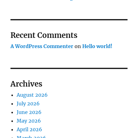
Recent Comments
A WordPress Commenter
on
Hello world!
Archives
August 2026
July 2026
June 2026
May 2026
April 2026