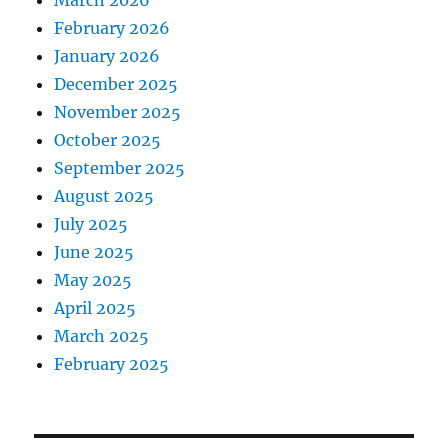
March 2026
February 2026
January 2026
December 2025
November 2025
October 2025
September 2025
August 2025
July 2025
June 2025
May 2025
April 2025
March 2025
February 2025