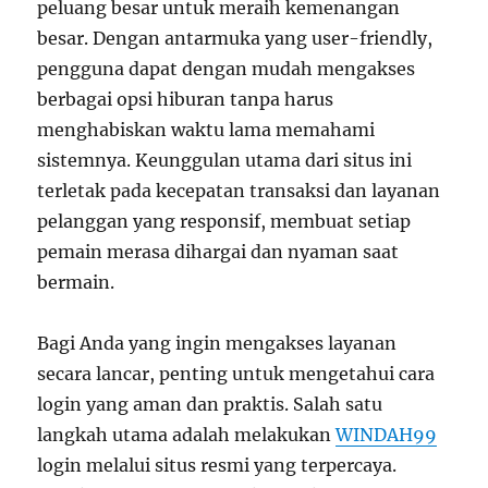
peluang besar untuk meraih kemenangan
besar. Dengan antarmuka yang user-friendly,
pengguna dapat dengan mudah mengakses
berbagai opsi hiburan tanpa harus
menghabiskan waktu lama memahami
sistemnya. Keunggulan utama dari situs ini
terletak pada kecepatan transaksi dan layanan
pelanggan yang responsif, membuat setiap
pemain merasa dihargai dan nyaman saat
bermain.
Bagi Anda yang ingin mengakses layanan
secara lancar, penting untuk mengetahui cara
login yang aman dan praktis. Salah satu
langkah utama adalah melakukan
WINDAH99
login melalui situs resmi yang terpercaya.