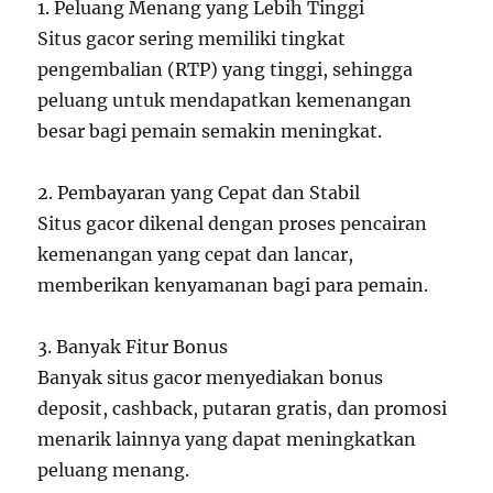
1. Peluang Menang yang Lebih Tinggi
Situs gacor sering memiliki tingkat
pengembalian (RTP) yang tinggi, sehingga
peluang untuk mendapatkan kemenangan
besar bagi pemain semakin meningkat.
2. Pembayaran yang Cepat dan Stabil
Situs gacor dikenal dengan proses pencairan
kemenangan yang cepat dan lancar,
memberikan kenyamanan bagi para pemain.
3. Banyak Fitur Bonus
Banyak situs gacor menyediakan bonus
deposit, cashback, putaran gratis, dan promosi
menarik lainnya yang dapat meningkatkan
peluang menang.