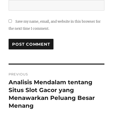
Save my name, email, and website in this browser for
the next time I comment.
Post
PREVIOUS
navigation
Analisis Mendalam tentang
Previous
post:
Situs Slot Gacor yang
Menawarkan Peluang Besar
Menang