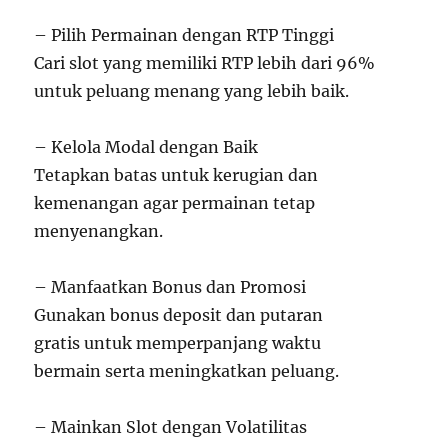
– Pilih Permainan dengan RTP Tinggi
Cari slot yang memiliki RTP lebih dari 96%
untuk peluang menang yang lebih baik.
– Kelola Modal dengan Baik
Tetapkan batas untuk kerugian dan
kemenangan agar permainan tetap
menyenangkan.
– Manfaatkan Bonus dan Promosi
Gunakan bonus deposit dan putaran
gratis untuk memperpanjang waktu
bermain serta meningkatkan peluang.
– Mainkan Slot dengan Volatilitas