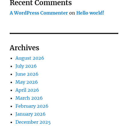
Recent Comments
A WordPress Commenter
on
Hello world!
Archives
August 2026
July 2026
June 2026
May 2026
April 2026
March 2026
February 2026
January 2026
December 2025