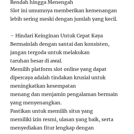
Rendah hingga Menengah
Slot ini umumnya memberikan kemenangan
lebih sering meski dengan jumlah yang kecil.
– Hindari Keinginan Untuk Cepat Kaya
Bermainlah dengan santai dan konsisten,
jangan tergoda untuk melakukan
taruhan besar di awal.
Memilih platform slot online yang dapat
dipercaya adalah tindakan krusial untuk
meningkatkan kesempatan
menang dan menjamin pengalaman bermain
yang menyenangkan.
Pastikan untuk memilih situs yang
memiliki izin resmi, ulasan yang baik, serta
menyediakan fitur lengkap dengan