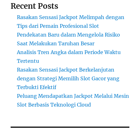
Recent Posts
Rasakan Sensasi Jackpot Melimpah dengan
Tips dari Pemain Profesional Slot
Pendekatan Baru dalam Mengelola Risiko
Saat Melakukan Taruhan Besar
Analisis Tren Angka dalam Periode Waktu
Tertentu
Rasakan Sensasi Jackpot Berkelanjutan
dengan Strategi Memilih Slot Gacor yang
Terbukti Efektif
Peluang Mendapatkan Jackpot Melalui Mesin
Slot Berbasis Teknologi Cloud