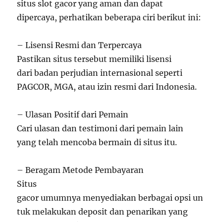
situs slot gacor yang aman dan dapat
dipercaya, perhatikan beberapa ciri berikut ini:
– Lisensi Resmi dan Terpercaya
Pastikan situs tersebut memiliki lisensi
dari badan perjudian internasional seperti
PAGCOR, MGA, atau izin resmi dari Indonesia.
– Ulasan Positif dari Pemain
Cari ulasan dan testimoni dari pemain lain
yang telah mencoba bermain di situs itu.
– Beragam Metode Pembayaran
Situs
gacor umumnya menyediakan berbagai opsi un
tuk melakukan deposit dan penarikan yang