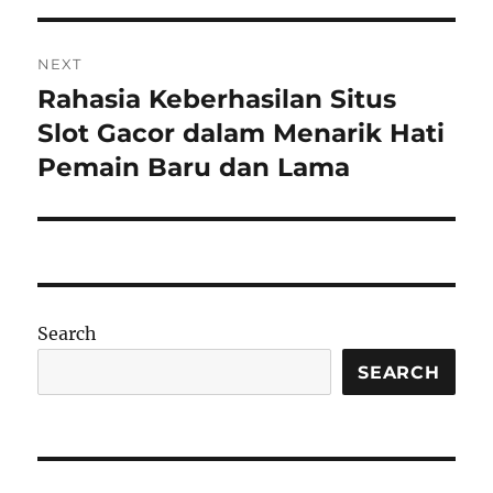
NEXT
Rahasia Keberhasilan Situs
Next
post:
Slot Gacor dalam Menarik Hati
Pemain Baru dan Lama
Search
SEARCH