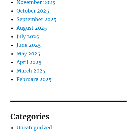
November 2025
October 2025
September 2025
August 2025
July 2025
June 2025
May 2025
April 2025
March 2025
February 2025
Categories
Uncategorized