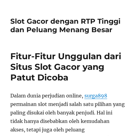
Slot Gacor dengan RTP Tinggi
dan Peluang Menang Besar
Fitur-Fitur Unggulan dari
Situs Slot Gacor yang
Patut Dicoba
Dalam dunia perjudian online,
surga898
permainan slot menjadi salah satu pilihan yang
paling disukai oleh banyak penjudi. Hal ini
tidak hanya disebabkan oleh kemudahan
akses, tetapi juga oleh peluang