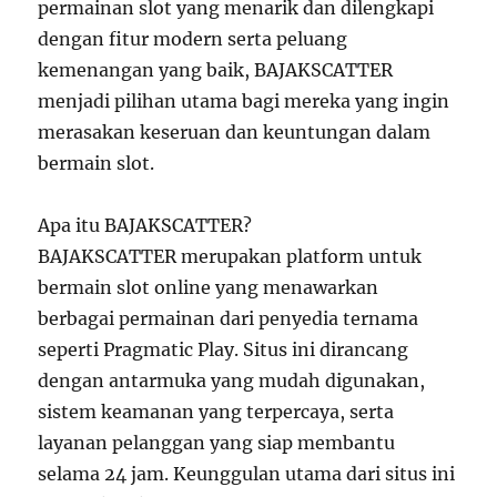
permainan slot yang menarik dan dilengkapi
dengan fitur modern serta peluang
kemenangan yang baik, BAJAKSCATTER
menjadi pilihan utama bagi mereka yang ingin
merasakan keseruan dan keuntungan dalam
bermain slot.
Apa itu BAJAKSCATTER?
BAJAKSCATTER merupakan platform untuk
bermain slot online yang menawarkan
berbagai permainan dari penyedia ternama
seperti Pragmatic Play. Situs ini dirancang
dengan antarmuka yang mudah digunakan,
sistem keamanan yang terpercaya, serta
layanan pelanggan yang siap membantu
selama 24 jam. Keunggulan utama dari situs ini