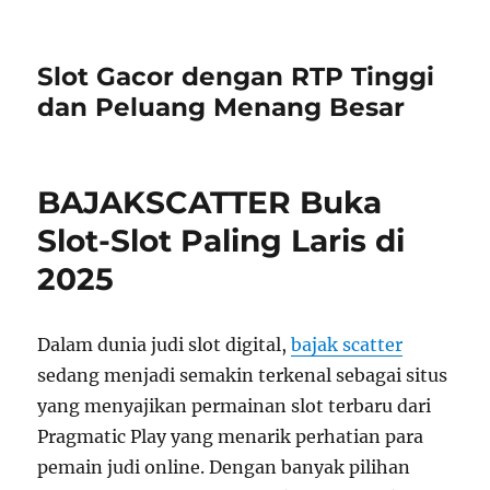
Slot Gacor dengan RTP Tinggi
dan Peluang Menang Besar
BAJAKSCATTER Buka
Slot-Slot Paling Laris di
2025
Dalam dunia judi slot digital,
bajak scatter
sedang menjadi semakin terkenal sebagai situs
yang menyajikan permainan slot terbaru dari
Pragmatic Play yang menarik perhatian para
pemain judi online. Dengan banyak pilihan