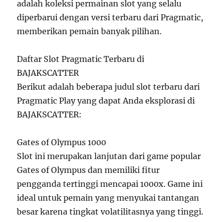
adalah koleksi permainan slot yang selalu
diperbarui dengan versi terbaru dari Pragmatic,
memberikan pemain banyak pilihan.
Daftar Slot Pragmatic Terbaru di
BAJAKSCATTER
Berikut adalah beberapa judul slot terbaru dari
Pragmatic Play yang dapat Anda eksplorasi di
BAJAKSCATTER:
Gates of Olympus 1000
Slot ini merupakan lanjutan dari game popular
Gates of Olympus dan memiliki fitur
pengganda tertinggi mencapai 1000x. Game ini
ideal untuk pemain yang menyukai tantangan
besar karena tingkat volatilitasnya yang tinggi.