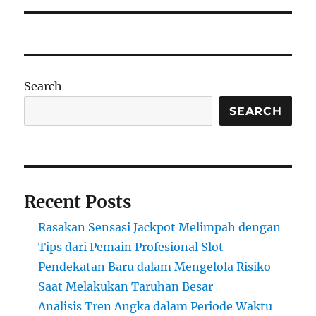
Search
SEARCH
Recent Posts
Rasakan Sensasi Jackpot Melimpah dengan
Tips dari Pemain Profesional Slot
Pendekatan Baru dalam Mengelola Risiko
Saat Melakukan Taruhan Besar
Analisis Tren Angka dalam Periode Waktu