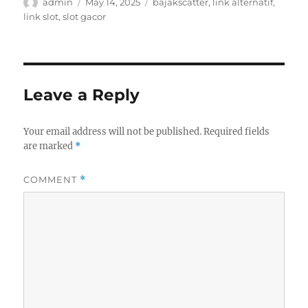
Author
Posted
Tags
admin
May 14, 2025
bajakscatter
,
link alternatif
,
on
link slot
,
slot gacor
Leave a Reply
Your email address will not be published.
Required fields
are marked
*
COMMENT
*