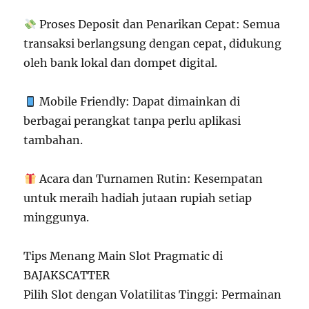
Proses Deposit dan Penarikan Cepat: Semua
transaksi berlangsung dengan cepat, didukung
oleh bank lokal dan dompet digital.
Mobile Friendly: Dapat dimainkan di
berbagai perangkat tanpa perlu aplikasi
tambahan.
Acara dan Turnamen Rutin: Kesempatan
untuk meraih hadiah jutaan rupiah setiap
minggunya.
Tips Menang Main Slot Pragmatic di
BAJAKSCATTER
Pilih Slot dengan Volatilitas Tinggi: Permainan