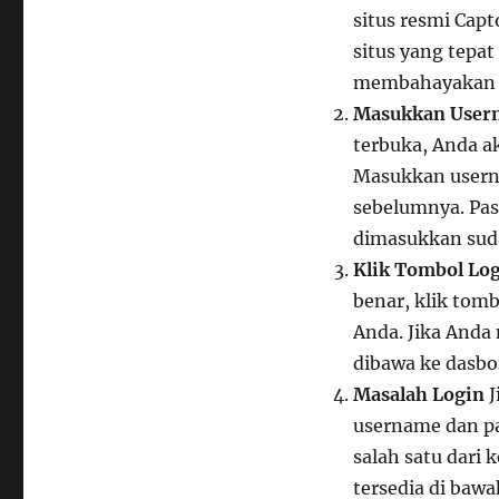
situs resmi Cap
situs yang tepat
membahayakan d
Masukkan User
terbuka, Anda a
Masukkan usern
sebelumnya. Pas
dimasukkan suda
Klik Tombol Lo
benar, klik tom
Anda. Jika Anda
dibawa ke dasbo
Masalah Login
J
username dan pa
salah satu dari
tersedia di baw