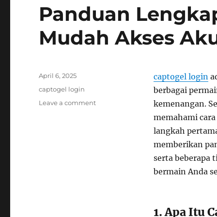
Panduan Lengkap
Mudah Akses Ak
Posted
April 6, 2025
captogel login
ad
on
Tags
captogel login
berbagai permai
on
Leave a comment
kemenangan. Seb
Panduan
memahami cara 
Lengkap
langkah pertama
Captogel
Login:
memberikan pan
Cara
serta beberapa 
Mudah
bermain Anda s
Akses
Akun
Anda
1. Apa Itu 