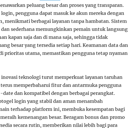
menawarkan peluang besar dan proses yang transparan.
l login, pengguna dapat masuk ke akun mereka dengan
, menikmati berbagai layanan tanpa hambatan. Sistem
at dan sederhana memungkinkan pemain untuk langsung
n kapan saja dan di mana saja, sehingga tidak
ang besar yang tersedia setiap hari. Keamanan data dan
di prioritas utama, memastikan pengguna tetap nyaman
ni, inovasi teknologi turut memperkuat layanan taruhan
l terus memperbaharui fitur dan antarmuka pengguna
o-date dan kompatibel dengan berbagai perangkat.
ptogel login yang stabil dan aman menambah
ain terhadap platform ini, membuka kesempatan bagi
k meraih kemenangan besar. Beragam bonus dan promo
sedia secara rutin, memberikan nilai lebih bagi para