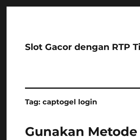
Slot Gacor dengan RTP 
Tag:
captogel login
Gunakan Metode 