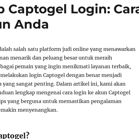
 Captogel Login: Car
un Anda
alah salah satu platform judi online yang menawarkan
nan menarik dan peluang besar untuk meraih
agai pemain yang ingin menikmati layanan terbaik,
melakukan login Captogel dengan benar menjadi
 yang sangat penting. Dalam artikel ini, kami akan
duan lengkap mengenai cara login ke akun Captogel
tips yang berguna untuk memastikan pengalaman
emakin menyenangkan.
Captogel?