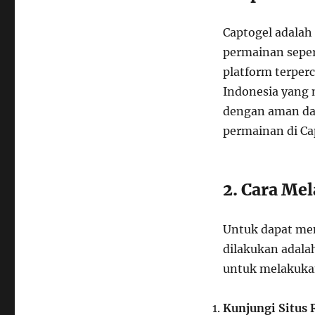
Captogel adalah
permainan sepert
platform terper
Indonesia yang 
dengan aman da
permainan di Ca
2. Cara Me
Untuk dapat men
dilakukan adalah
untuk melakukan
Kunjungi Situs 