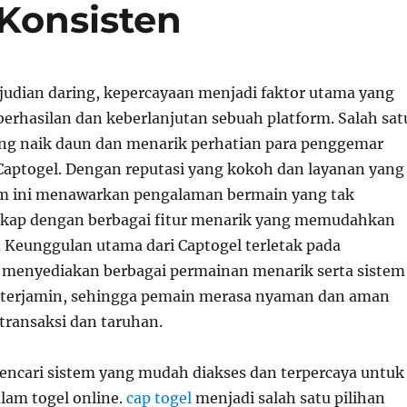
 Konsisten
judian daring, kepercayaan menjadi faktor utama yang
rhasilan dan keberlanjutan sebuah platform. Salah sat
ng naik daun dan menarik perhatian para penggemar
Captogel. Dengan reputasi yang kokoh dan layanan yang
orm ini menawarkan pengalaman bermain yang tak
gkap dengan berbagai fitur menarik yang memudahkan
 Keunggulan utama dari Captogel terletak pada
enyediakan berbagai permainan menarik serta sistem
terjamin, sehingga pemain merasa nyaman dan aman
transaksi dan taruhan.
ncari sistem yang mudah diakses dan terpercaya untuk
alam togel online.
cap togel
menjadi salah satu pilihan