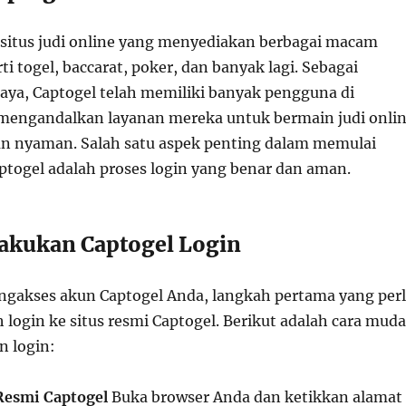
 situs judi online yang menyediakan berbagai macam
i togel, baccarat, poker, dan banyak lagi. Sebagai
caya, Captogel telah memiliki banyak pengguna di
mengandalkan layanan mereka untuk bermain judi onli
n nyaman. Salah satu aspek penting dalam memulai
ptogel adalah proses login yang benar dan aman.
lakukan Captogel Login
gakses akun Captogel Anda, langkah pertama yang per
 login ke situs resmi Captogel. Berikut adalah cara mud
 login:
Resmi Captogel
Buka browser Anda dan ketikkan alamat