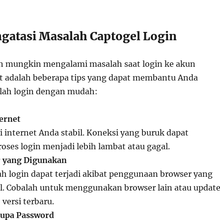
ngatasi Masalah Captogel Login
n mungkin mengalami masalah saat login ke akun
ut adalah beberapa tips yang dapat membantu Anda
lah login dengan mudah:
ernet
 internet Anda stabil. Koneksi yang buruk dapat
ses login menjadi lebih lambat atau gagal.
r yang Digunakan
h login dapat terjadi akibat penggunaan browser yang
l. Cobalah untuk menggunakan browser lain atau updat
versi terbaru.
Lupa Password