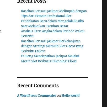
Recent Posts
Rasakan Sensasi Jackpot Melimpah dengan
Tips dari Pemain Profesional Slot
Pendekatan Baru dalam Mengelola Risiko
Saat Melakukan Taruhan Besar
u
Analisis Tren Angka dalam Periode Waktu
Tertentu
Rasakan Sensasi Jackpot Berkelanjutan
dengan Strategi Memilih Slot Gacor yang
Terbukti Efektif
Peluang Mendapatkan Jackpot Melalui
Mesin Slot Berbasis Teknologi Cloud
Recent Comments
A WordPress Commenter
on
Hello world!