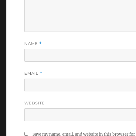
NAME
*
EMAIL
*
WEBSITE
Save my name, email, and website in this browser for