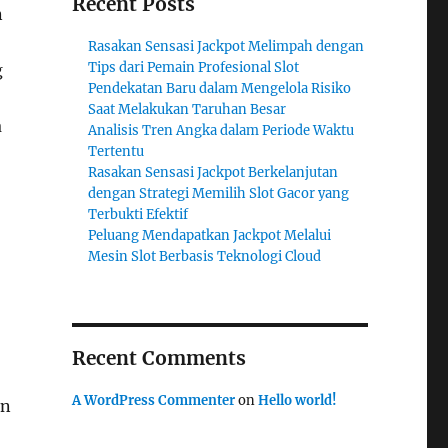
Recent Posts
n
Rasakan Sensasi Jackpot Melimpah dengan
Tips dari Pemain Profesional Slot
g
Pendekatan Baru dalam Mengelola Risiko
Saat Melakukan Taruhan Besar
a
Analisis Tren Angka dalam Periode Waktu
Tertentu
Rasakan Sensasi Jackpot Berkelanjutan
dengan Strategi Memilih Slot Gacor yang
Terbukti Efektif
Peluang Mendapatkan Jackpot Melalui
Mesin Slot Berbasis Teknologi Cloud
Recent Comments
A WordPress Commenter
on
Hello world!
in