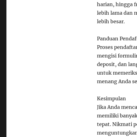
harian, hingga f
lebih lama dan
lebih besar.
Panduan Pendaf
Proses pendaft
mengisi formuli
deposit, dan la
untuk memeriksa
menang Anda se
Kesimpulan
Jika Anda menca
memiliki banyak
tepat. Nikmati 
menguntungkan.