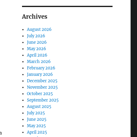
Archives
August 2026
July 2026
June 2026
May 2026
April 2026
March 2026
February 2026
January 2026
December 2025
November 2025
October 2025
September 2025
August 2025
July 2025
June 2025
May 2025
a
April 2025