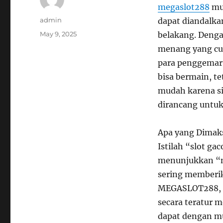
megaslot288
mun
Author
admin
dapat diandalka
Posted
May 9, 2025
belakang. Denga
on
menang yang cuk
para penggemar s
bisa bermain, t
mudah karena si
dirancang untuk
Apa yang Dimak
Istilah “slot ga
menunjukkan “m
sering memberik
MEGASLOT288, ke
secara teratur m
dapat dengan m