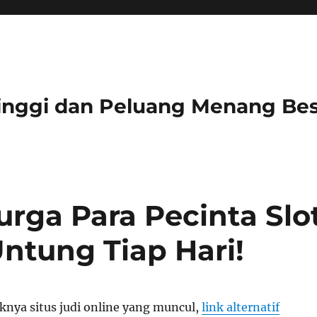
Tinggi dan Peluang Menang Be
ga Para Pecinta Slo
ntung Tiap Hari!
knya situs judi online yang muncul,
link alternatif