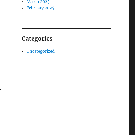
March 2025
February 2025
Categories
Uncategorized
ia