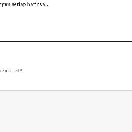
gan setiap harinya!.
 are marked
*