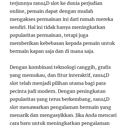
terjunnya rans4D slot ke dunia perjudian
online, pemain dapat dengan mudah
mengakses permainan ini dari rumah mereka
sendiri. Hal ini tidak hanya meningkatkan
popularitas permainan, tetapi juga
memberikan kebebasan kepada pemain untuk
bermain kapan saja dan di mana saja.
Dengan kombinasi teknologi canggih, grafis
yang memukau, dan fitur interaktif, rans4D
slot telah menjadi pilihan utama bagi para
pecinta judi modern. Dengan peningkatan
popularitas yang terus berkembang, rans4D
slot menawarkan pengalaman bermain yang
menarik dan mengasyikkan. Jika Anda mencari
cara baru untuk meningkatkan pengalaman