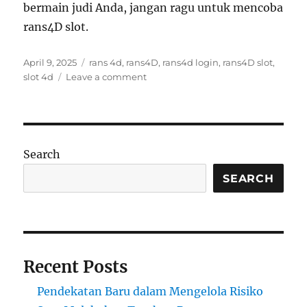
bermain judi Anda, jangan ragu untuk mencoba
rans4D slot.
Posted
Tags
April 9, 2025
rans 4d
,
rans4D
,
rans4d login
,
rans4D slot
,
on
on
slot 4d
Leave a comment
Rans4D
Slot:
Kemenangan
Tanpa
Batas
Search
SEARCH
Recent Posts
Pendekatan Baru dalam Mengelola Risiko