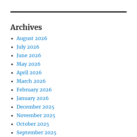
Archives
August 2026
July 2026
June 2026
May 2026
April 2026
March 2026
February 2026
January 2026
December 2025
November 2025
October 2025
September 2025