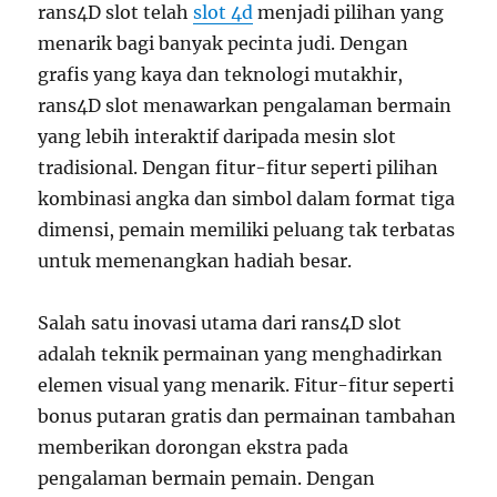
rans4D slot telah
slot 4d
menjadi pilihan yang
menarik bagi banyak pecinta judi. Dengan
grafis yang kaya dan teknologi mutakhir,
rans4D slot menawarkan pengalaman bermain
yang lebih interaktif daripada mesin slot
tradisional. Dengan fitur-fitur seperti pilihan
kombinasi angka dan simbol dalam format tiga
dimensi, pemain memiliki peluang tak terbatas
untuk memenangkan hadiah besar.
Salah satu inovasi utama dari rans4D slot
adalah teknik permainan yang menghadirkan
elemen visual yang menarik. Fitur-fitur seperti
bonus putaran gratis dan permainan tambahan
memberikan dorongan ekstra pada
pengalaman bermain pemain. Dengan