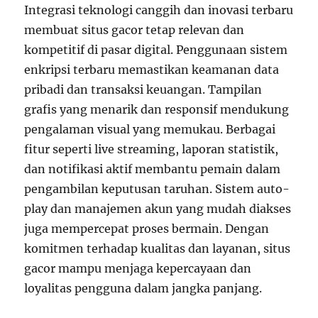
Integrasi teknologi canggih dan inovasi terbaru
membuat situs gacor tetap relevan dan
kompetitif di pasar digital. Penggunaan sistem
enkripsi terbaru memastikan keamanan data
pribadi dan transaksi keuangan. Tampilan
grafis yang menarik dan responsif mendukung
pengalaman visual yang memukau. Berbagai
fitur seperti live streaming, laporan statistik,
dan notifikasi aktif membantu pemain dalam
pengambilan keputusan taruhan. Sistem auto-
play dan manajemen akun yang mudah diakses
juga mempercepat proses bermain. Dengan
komitmen terhadap kualitas dan layanan, situs
gacor mampu menjaga kepercayaan dan
loyalitas pengguna dalam jangka panjang.