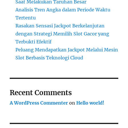
Saat Melakukan Taruhan Besar
Analisis Tren Angka dalam Periode Waktu
Tertentu
Rasakan Sensasi Jackpot Berkelanjutan
dengan Strategi Memilih Slot Gacor yang
Terbukti Efektif
Peluang Mendapatkan Jackpot Melalui Mesin
Slot Berbasis Teknologi Cloud
Recent Comments
A WordPress Commenter
on
Hello world!