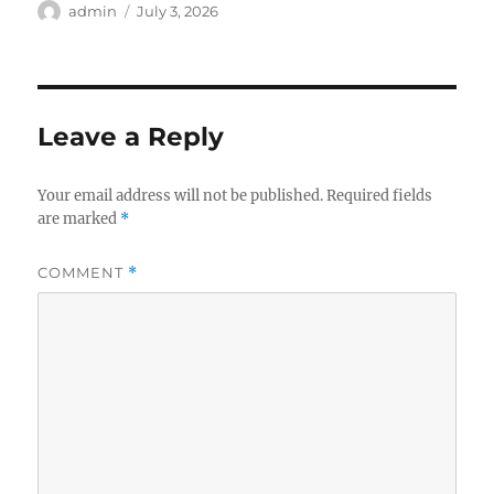
Author
Posted
admin
July 3, 2026
on
Leave a Reply
Your email address will not be published.
Required fields
are marked
*
COMMENT
*