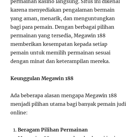
permainan kasino langsung. Situs ini dikenal
karena menyediakan pengalaman bermain
yang aman, menarik, dan menguntungkan
bagi para pemain. Dengan berbagai pilihan
permainan yang tersedia, Megawin 188
memberikan kesempatan kepada setiap
pemain untuk memilih permainan sesuai
dengan minat dan keterampilan mereka.
Keunggulan Megawin 188
Ada beberapa alasan mengapa Megawin 188
menjadi pilihan utama bagi banyak pemain judi
online:
Beragam Pilihan Permainan