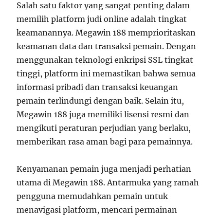
Salah satu faktor yang sangat penting dalam
memilih platform judi online adalah tingkat
keamanannya. Megawin 188 memprioritaskan
keamanan data dan transaksi pemain. Dengan
menggunakan teknologi enkripsi SSL tingkat
tinggi, platform ini memastikan bahwa semua
informasi pribadi dan transaksi keuangan
pemain terlindungi dengan baik. Selain itu,
Megawin 188 juga memiliki lisensi resmi dan
mengikuti peraturan perjudian yang berlaku,
memberikan rasa aman bagi para pemainnya.
Kenyamanan pemain juga menjadi perhatian
utama di Megawin 188. Antarmuka yang ramah
pengguna memudahkan pemain untuk
menavigasi platform, mencari permainan