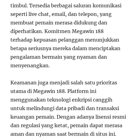
timbul. Tersedia berbagai saluran komunikasi
seperti live chat, email, dan telepon, yang
membuat pemain merasa didukung dan
diperhatikan. Komitmen Megawin 188
terhadap kepuasan pelanggan menunjukkan
betapa seriusnya mereka dalam menciptakan
pengalaman bermain yang nyaman dan
menyenangkan.
Keamanan juga menjadi salah satu prioritas
utama di Megawin 188. Platform ini
menggunakan teknologi enkripsi canggih
untuk melindungi data pribadi dan transaksi
keuangan pemain. Dengan adanya lisensi resmi
dan regulasi yang ketat, pemain dapat merasa
aman dan nyaman saat bermain di situs ini.