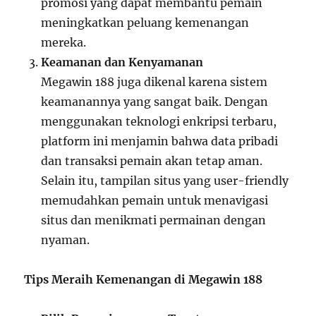
promosi yang dapat membantu pemain
meningkatkan peluang kemenangan
mereka.
Keamanan dan Kenyamanan
Megawin 188 juga dikenal karena sistem
keamanannya yang sangat baik. Dengan
menggunakan teknologi enkripsi terbaru,
platform ini menjamin bahwa data pribadi
dan transaksi pemain akan tetap aman.
Selain itu, tampilan situs yang user-friendly
memudahkan pemain untuk menavigasi
situs dan menikmati permainan dengan
nyaman.
Tips Meraih Kemenangan di Megawin 188