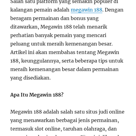
Salah satu platform yang semakin populer di
kalangan pemain adalah
megawin 188
. Dengan
beragam permainan dan bonus yang
ditawarkan, Megawin 188 telah menarik
perhatian banyak pemain yang mencari
peluang untuk meraih kemenangan besar.
Artikel ini akan membahas tentang Megawin
188, keunggulannya, serta beberapa tips untuk
meraih kemenangan besar dalam permainan
yang disediakan.
Apa Itu Megawin 188?
Megawin 188 adalah salah satu situs judi online
yang menawarkan berbagai jenis permainan,
termasuk slot online, taruhan olahraga, dan