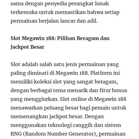
sama dengan penyedia perangkat lunak
terkemuka untuk memastikan bahwa setiap
permainan berjalan lancar dan adil.
Slot Megawin 188: Pilihan Beragam dan
Jackpot Besar
Slot adalah salah satu jenis permainan yang
paling diminati di Megawin 188. Platform ini
memiliki koleksi slot yang sangat beragam,
dengan berbagai tema menarik dan fitur bonus
yang menggiurkan. Slot online di Megawin 188
menawarkan peluang besar bagi pemain untuk
memenangkan jackpot besar. Dengan
menggunakan teknologi canggih dan sistem
RNG (Random Number Generator), permainan