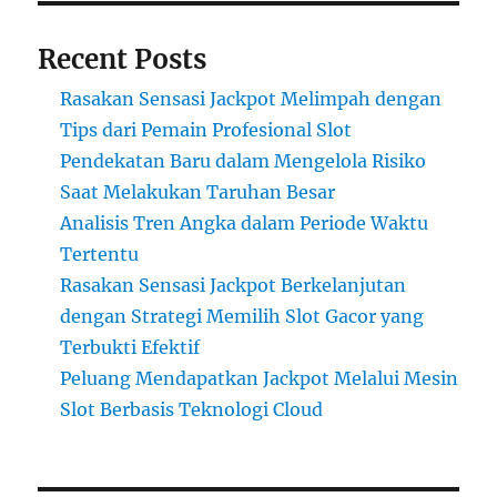
Judi
Online
Recent Posts
Rasakan Sensasi Jackpot Melimpah dengan
Tips dari Pemain Profesional Slot
Pendekatan Baru dalam Mengelola Risiko
Saat Melakukan Taruhan Besar
Analisis Tren Angka dalam Periode Waktu
Tertentu
Rasakan Sensasi Jackpot Berkelanjutan
dengan Strategi Memilih Slot Gacor yang
Terbukti Efektif
Peluang Mendapatkan Jackpot Melalui Mesin
Slot Berbasis Teknologi Cloud