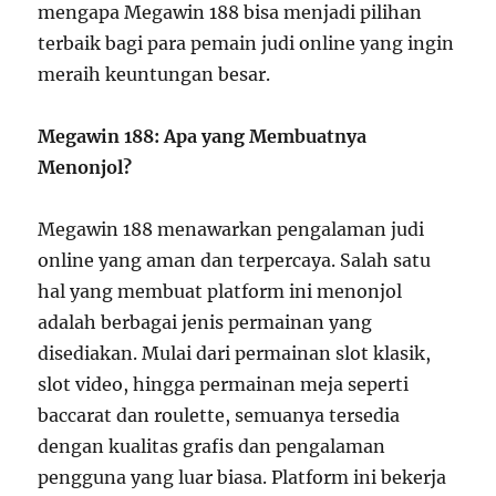
mengapa Megawin 188 bisa menjadi pilihan
terbaik bagi para pemain judi online yang ingin
meraih keuntungan besar.
Megawin 188: Apa yang Membuatnya
Menonjol?
Megawin 188 menawarkan pengalaman judi
online yang aman dan terpercaya. Salah satu
hal yang membuat platform ini menonjol
adalah berbagai jenis permainan yang
disediakan. Mulai dari permainan slot klasik,
slot video, hingga permainan meja seperti
baccarat dan roulette, semuanya tersedia
dengan kualitas grafis dan pengalaman
pengguna yang luar biasa. Platform ini bekerja