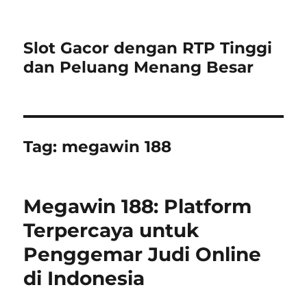
Slot Gacor dengan RTP Tinggi
dan Peluang Menang Besar
Tag:
megawin 188
Megawin 188: Platform
Terpercaya untuk
Penggemar Judi Online
di Indonesia