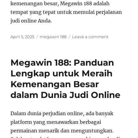
kemenangan besar, Megawin 188 adalah
tempat yang tepat untuk memulai perjalanan
judi online Anda.
Posted
Tags
on
April 5, 2025
megawin 188
Leave a comment
on
Megawin
188:
Platform
Megawin 188: Panduan
Terpercaya
untuk
Lengkap untuk Meraih
Pengalaman
Kemenangan Besar
Judi
Online
dalam Dunia Judi Online
yang
Menguntungk
Dalam dunia perjudian online, ada banyak
platform yang menawarkan berbagai
permainan menarik dan menguntungkan.