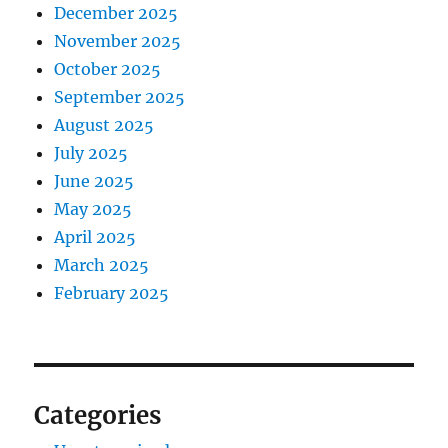
December 2025
November 2025
October 2025
September 2025
August 2025
July 2025
June 2025
May 2025
April 2025
March 2025
February 2025
Categories