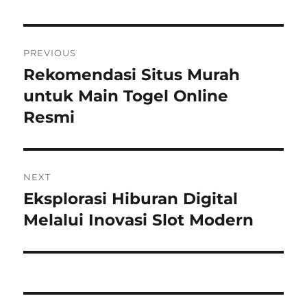
Post
PREVIOUS
navigation
Rekomendasi Situs Murah
Previous
post:
untuk Main Togel Online
Resmi
NEXT
Eksplorasi Hiburan Digital
Next
post:
Melalui Inovasi Slot Modern