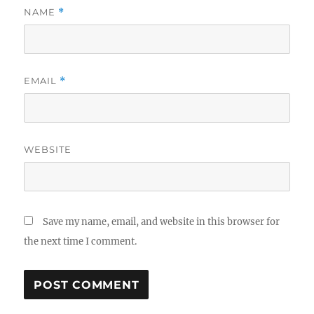
NAME
*
EMAIL
*
WEBSITE
Save my name, email, and website in this browser for
the next time I comment.