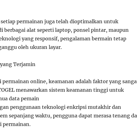
, setiap permainan juga telah dioptimalkan untuk
i berbagai alat seperti laptop, ponsel pintar, maupun
teknologi yang responsif, pengalaman bermain tetap
ganggu oleh ukuran layar.
yang Terjamin
 permainan online, keamanan adalah faktor yang sanga
TOGEL menawarkan sistem keamanan tinggi untuk
ua data pemain
ngan penggunaan teknologi enkripsi mutakhir dan
tem sepanjang waktu, pengguna dapat merasa tenang d
i permainan.