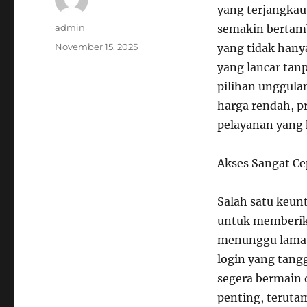
yang terjangkau
Author
admin
semakin bertam
Posted
November 15, 2025
yang tidak hany
on
yang lancar tan
pilihan unggula
harga rendah, p
pelayanan yang 
Akses Sangat Ce
Salah satu keu
untuk memberika
menunggu lama 
login yang tang
segera bermain 
penting, terut