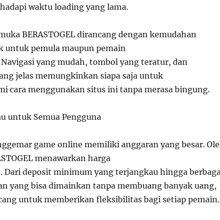
hadapi waktu loading yang lama.
tarmuka BERASTOGEL dirancang dengan kemudahan
k untuk pemula maupun pemain
Navigasi yang mudah, tombol yang teratur, dan
ang jelas memungkinkan siapa saja untuk
 cara menggunakan situs ini tanpa merasa bingung.
au untuk Semua Pengguna
ggemar game online memiliki anggaran yang besar. Ol
RASTOGEL menawarkan harga
. Dari deposit minimum yang terjangkau hingga berbaga
nan yang bisa dimainkan tanpa membuang banyak uang,
ang untuk memberikan fleksibilitas bagi setiap pemain.