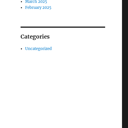
March 2025
February 2025
Categories
Uncategorized