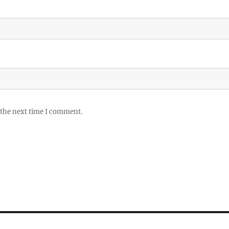
 the next time I comment.