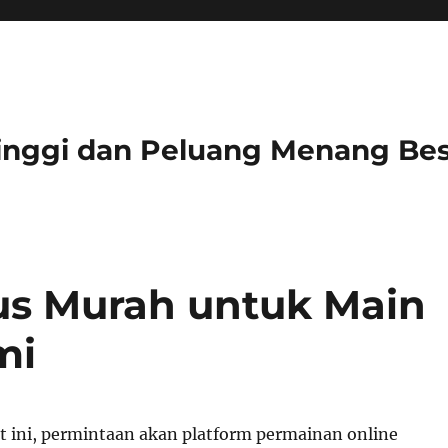
Tinggi dan Peluang Menang Be
us Murah untuk Main
mi
aat ini, permintaan akan platform permainan online