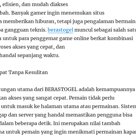
, efisien, dan mudah diakses
bah. Banyak gamer ingin menemukan situs
a memberikan hiburan, tetapi juga pengalaman bermain
pa gangguan teknis.
berastogel
muncul sebagai salah sat
n untuk para penggemar game online berkat kombinasi
roses akses yang cepat, dan
handal sepanjang waktu.
pat Tanpa Kesulitan
ntungan utama dari BERASTOGEL adalah kemampuannya
n akses yang sangat cepat. Pemain tidak perlu
untuk masuk ke halaman utama atau permainan. Siste
gap dan server yang handal memastikan pengguna bisa
dalam beberapa detik. Ini merupakan nilai tambah
ama untuk pemain yang ingin menikmati permainan kapa