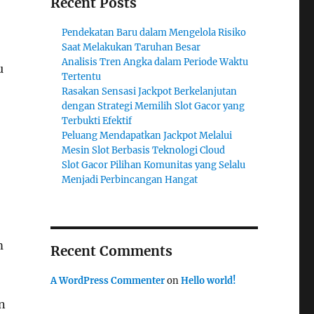
Recent Posts
Pendekatan Baru dalam Mengelola Risiko
Saat Melakukan Taruhan Besar
Analisis Tren Angka dalam Periode Waktu
u
Tertentu
Rasakan Sensasi Jackpot Berkelanjutan
dengan Strategi Memilih Slot Gacor yang
Terbukti Efektif
Peluang Mendapatkan Jackpot Melalui
Mesin Slot Berbasis Teknologi Cloud
Slot Gacor Pilihan Komunitas yang Selalu
Menjadi Perbincangan Hangat
m
Recent Comments
A WordPress Commenter
on
Hello world!
n