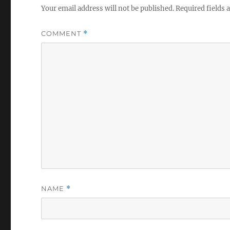
Your email address will not be published.
Required fields
COMMENT
*
NAME
*