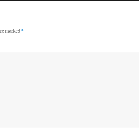
 are marked
*