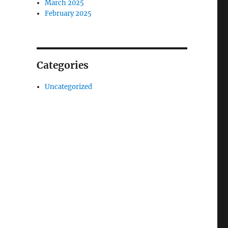
March 2025
February 2025
Categories
Uncategorized