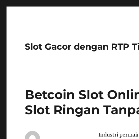
Slot Gacor dengan RTP 
Betcoin Slot Onl
Slot Ringan Tanp
Industri permai