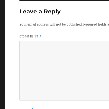
Leave a Reply
Your email address will not be published.
Required fields
COMMENT
*