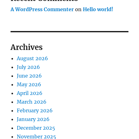
A WordPress Commenter
on
Hello world!
Archives
August 2026
July 2026
June 2026
May 2026
April 2026
March 2026
February 2026
January 2026
December 2025
November 2025