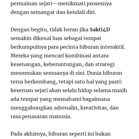
permainan sejati—menikmati prosesnya
dengan semangat dan kendali diri.
Dengan begitu, tidak heran jika
Sakti4D
semakin dikenal luas sebagai tempat
berkumpulnya para pecinta hiburan interaktif.
Mereka yang mencari kombinasi antara
kesenangan, keberuntungan, dan strategi
menemukan semuanya di sini. Dunia hiburan
terus berkembang, tetapi satu hal yang pasti:
keseruan sejati akan selalu hidup selama masih
ada tempat yang memahami bagaimana
menggabungkan adrenalin, kreativitas, dan
rasa penasaran manusia.
Pada akhirnya, hiburan seperti ini bukan