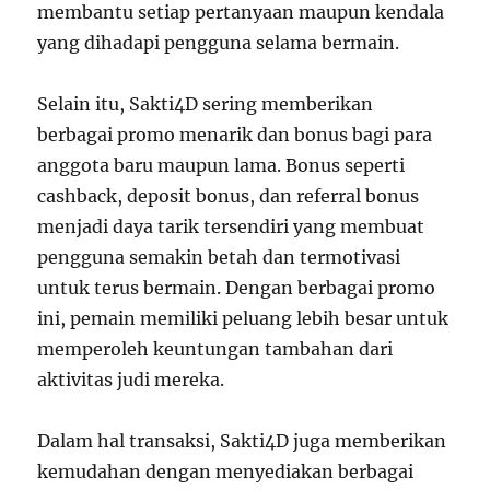
membantu setiap pertanyaan maupun kendala
yang dihadapi pengguna selama bermain.
Selain itu, Sakti4D sering memberikan
berbagai promo menarik dan bonus bagi para
anggota baru maupun lama. Bonus seperti
cashback, deposit bonus, dan referral bonus
menjadi daya tarik tersendiri yang membuat
pengguna semakin betah dan termotivasi
untuk terus bermain. Dengan berbagai promo
ini, pemain memiliki peluang lebih besar untuk
memperoleh keuntungan tambahan dari
aktivitas judi mereka.
Dalam hal transaksi, Sakti4D juga memberikan
kemudahan dengan menyediakan berbagai