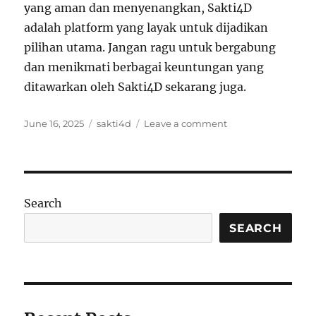
yang aman dan menyenangkan, Sakti4D
adalah platform yang layak untuk dijadikan
pilihan utama. Jangan ragu untuk bergabung
dan menikmati berbagai keuntungan yang
ditawarkan oleh Sakti4D sekarang juga.
Posted
Tags
on
June 16, 2025
sakti4d
Leave a comment
on
Sakti4D:
Platform
Judi
Online
Terpercaya
Search
dengan
Beragam
SEARCH
Fitur
Unggulan
untuk
Pengguna