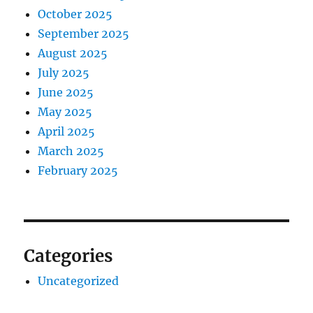
October 2025
September 2025
August 2025
July 2025
June 2025
May 2025
April 2025
March 2025
February 2025
Categories
Uncategorized