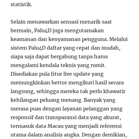
statistik.
Selain menawarkan sensasi menarik saat
bermain, Palu4D juga mengutamakan
keamanan dan kenyamanan pengguna. Melalui
sistem Palu4D daftar yang cepat dan mudah,
siapa saja dapat bergabung tanpa harus
mengalami kendala teknis yang rumit.
Disediakan pula fitur live update yang
memungkinkan bettor mengikuti hasil secara
langsung, sehingga mereka tak perlu khawatir
kehilangan peluang menang. Banyak yang
merasa puas dengan layanan pelanggan yang
responsif dan transparansi data yang akurat,
termasuk data Macau yang menjadi referensi
utama dalam analisis angka. Dengan demikian,