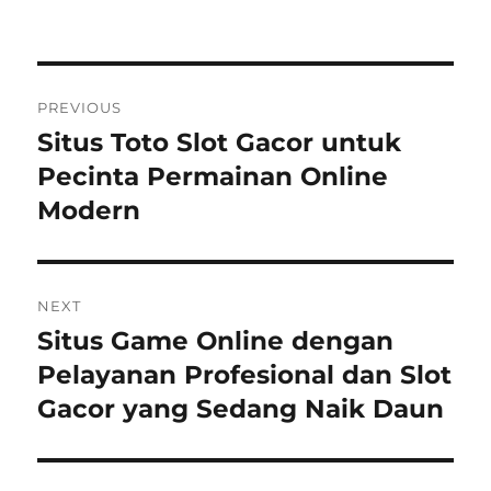
Post
PREVIOUS
navigation
Situs Toto Slot Gacor untuk
Previous
post:
Pecinta Permainan Online
Modern
NEXT
Situs Game Online dengan
Next
post:
Pelayanan Profesional dan Slot
Gacor yang Sedang Naik Daun