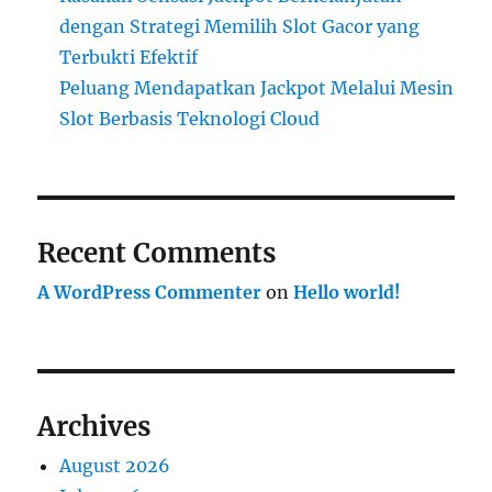
dengan Strategi Memilih Slot Gacor yang
Terbukti Efektif
Peluang Mendapatkan Jackpot Melalui Mesin
Slot Berbasis Teknologi Cloud
Recent Comments
A WordPress Commenter
on
Hello world!
Archives
August 2026