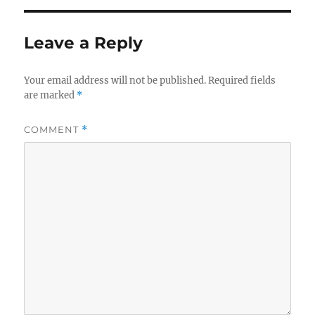
Leave a Reply
Your email address will not be published.
Required fields
are marked
*
COMMENT
*