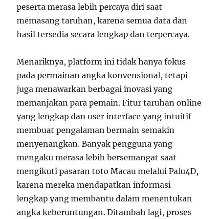
peserta merasa lebih percaya diri saat
memasang taruhan, karena semua data dan
hasil tersedia secara lengkap dan terpercaya.
Menariknya, platform ini tidak hanya fokus
pada permainan angka konvensional, tetapi
juga menawarkan berbagai inovasi yang
memanjakan para pemain. Fitur taruhan online
yang lengkap dan user interface yang intuitif
membuat pengalaman bermain semakin
menyenangkan. Banyak pengguna yang
mengaku merasa lebih bersemangat saat
mengikuti pasaran toto Macau melalui Palu4D,
karena mereka mendapatkan informasi
lengkap yang membantu dalam menentukan
angka keberuntungan. Ditambah lagi, proses