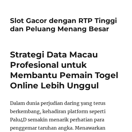
Slot Gacor dengan RTP Tinggi
dan Peluang Menang Besar
Strategi Data Macau
Profesional untuk
Membantu Pemain Togel
Online Lebih Unggul
Dalam dunia perjudian daring yang terus
berkembang, kehadiran platform seperti
Palu4D semakin menarik perhatian para
penggemar taruhan angka. Menawarkan