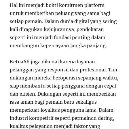
Hal ini menjadi bukti komitmen platform
untuk memberikan peluang yang sama bagi
setiap pemain. Dalam dunia digital yang sering
kali diragukan kejujurannya, pendekatan
seperti ini menjadi fondasi penting dalam
membangun kepercayaan jangka panjang.
Ketua66 juga dikenal karena layanan
pelanggan yang responsif dan profesional. Tim
dukungan mereka beroperasi sepanjang waktu,
siap membantu setiap pengguna dengan cepat
dan efisien. Dukungan seperti ini memberikan
rasa aman bagi pemain baru sekaligus
memperkuat loyalitas pengguna lama. Dalam
industri kompetitif seperti permainan daring,
kualitas pelayanan menjadi faktor yang