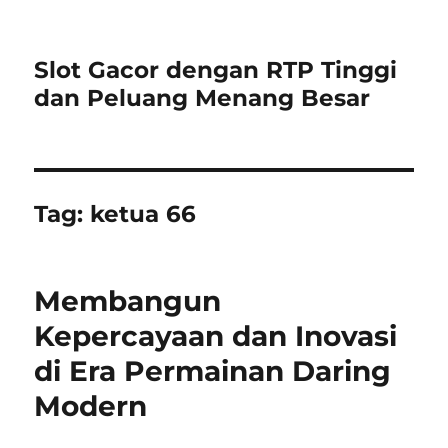
Slot Gacor dengan RTP Tinggi
dan Peluang Menang Besar
Tag:
ketua 66
Membangun
Kepercayaan dan Inovasi
di Era Permainan Daring
Modern