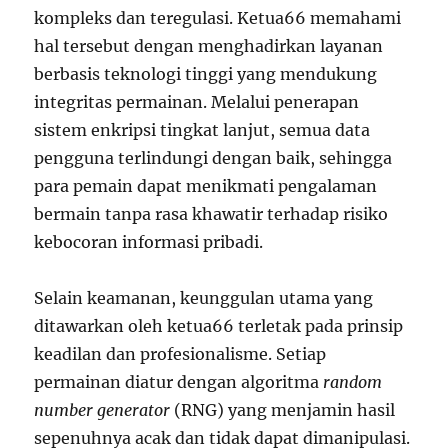
kompleks dan teregulasi. Ketua66 memahami
hal tersebut dengan menghadirkan layanan
berbasis teknologi tinggi yang mendukung
integritas permainan. Melalui penerapan
sistem enkripsi tingkat lanjut, semua data
pengguna terlindungi dengan baik, sehingga
para pemain dapat menikmati pengalaman
bermain tanpa rasa khawatir terhadap risiko
kebocoran informasi pribadi.
Selain keamanan, keunggulan utama yang
ditawarkan oleh ketua66 terletak pada prinsip
keadilan dan profesionalisme. Setiap
permainan diatur dengan algoritma
random
number generator
(RNG) yang menjamin hasil
sepenuhnya acak dan tidak dapat dimanipulasi.