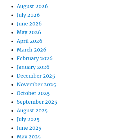
August 2026
July 2026
June 2026
May 2026
April 2026
March 2026
February 2026
January 2026
December 2025
November 2025
October 2025
September 2025
August 2025
July 2025
June 2025
May 2025