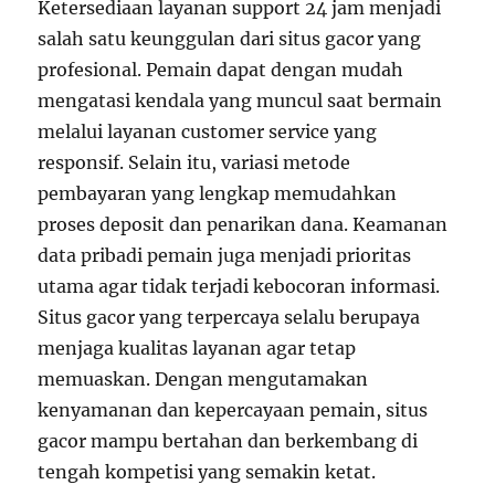
Ketersediaan layanan support 24 jam menjadi
salah satu keunggulan dari situs gacor yang
profesional. Pemain dapat dengan mudah
mengatasi kendala yang muncul saat bermain
melalui layanan customer service yang
responsif. Selain itu, variasi metode
pembayaran yang lengkap memudahkan
proses deposit dan penarikan dana. Keamanan
data pribadi pemain juga menjadi prioritas
utama agar tidak terjadi kebocoran informasi.
Situs gacor yang terpercaya selalu berupaya
menjaga kualitas layanan agar tetap
memuaskan. Dengan mengutamakan
kenyamanan dan kepercayaan pemain, situs
gacor mampu bertahan dan berkembang di
tengah kompetisi yang semakin ketat.