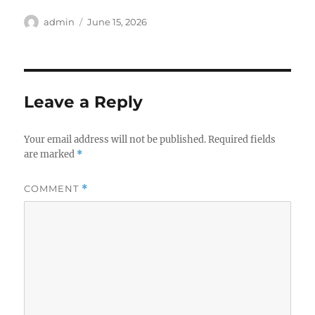
Author
Posted
admin
June 15, 2026
on
Leave a Reply
Your email address will not be published.
Required fields
are marked
*
COMMENT
*