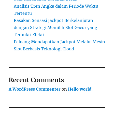
Analisis Tren Angka dalam Periode Waktu
Tertentu
Rasakan Sensasi Jackpot Berkelanjutan
dengan Strategi Memilih Slot Gacor yang
Terbukti Efektif
Peluang Mendapatkan Jackpot Melalui Mesin
Slot Berbasis Teknologi Cloud
Recent Comments
A WordPress Commenter
on
Hello world!