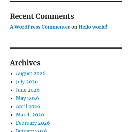
Recent Comments
A WordPress Commenter
on
Hello world!
Archives
August 2026
July 2026
June 2026
May 2026
April 2026
March 2026
February 2026
January 2026