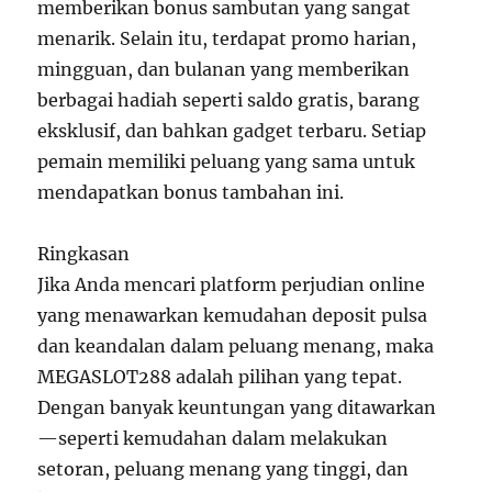
memberikan bonus sambutan yang sangat
menarik. Selain itu, terdapat promo harian,
mingguan, dan bulanan yang memberikan
berbagai hadiah seperti saldo gratis, barang
eksklusif, dan bahkan gadget terbaru. Setiap
pemain memiliki peluang yang sama untuk
mendapatkan bonus tambahan ini.
Ringkasan
Jika Anda mencari platform perjudian online
yang menawarkan kemudahan deposit pulsa
dan keandalan dalam peluang menang, maka
MEGASLOT288 adalah pilihan yang tepat.
Dengan banyak keuntungan yang ditawarkan
—seperti kemudahan dalam melakukan
setoran, peluang menang yang tinggi, dan