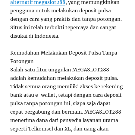
alternatif megaslot288
, yang memungkinkan
pengguna untuk melakukan deposit pulsa
dengan cara yang praktis dan tanpa potongan.
Situs ini telah terbukti tepercaya dan sangat
disukai di Indonesia.
Kemudahan Melakukan Deposit Pulsa Tanpa
Potongan
Salah satu fitur unggulan MEGASLOT288
adalah kemudahan melakukan deposit pulsa.
Tidak semua orang memiliki akses ke rekening
bank atau e-wallet, tetapi dengan cara deposit
pulsa tanpa potongan ini, siapa saja dapat
cepat bergabung dan bermain. MEGASLOT288
menerima dana dari penyedia layanan utama
seperti Telkomsel dan XL, dan uang akan