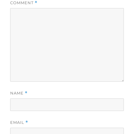
COMMENT
*
NAME
*
EMAIL
*