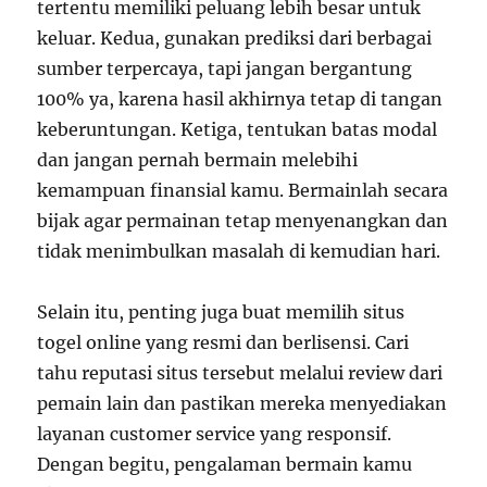
tertentu memiliki peluang lebih besar untuk
keluar. Kedua, gunakan prediksi dari berbagai
sumber terpercaya, tapi jangan bergantung
100% ya, karena hasil akhirnya tetap di tangan
keberuntungan. Ketiga, tentukan batas modal
dan jangan pernah bermain melebihi
kemampuan finansial kamu. Bermainlah secara
bijak agar permainan tetap menyenangkan dan
tidak menimbulkan masalah di kemudian hari.
Selain itu, penting juga buat memilih situs
togel online yang resmi dan berlisensi. Cari
tahu reputasi situs tersebut melalui review dari
pemain lain dan pastikan mereka menyediakan
layanan customer service yang responsif.
Dengan begitu, pengalaman bermain kamu