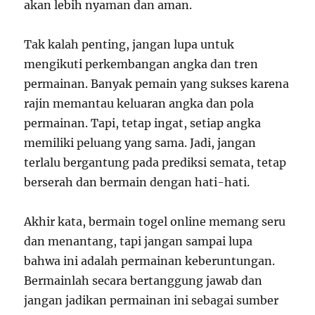
akan lebih nyaman dan aman.
Tak kalah penting, jangan lupa untuk
mengikuti perkembangan angka dan tren
permainan. Banyak pemain yang sukses karena
rajin memantau keluaran angka dan pola
permainan. Tapi, tetap ingat, setiap angka
memiliki peluang yang sama. Jadi, jangan
terlalu bergantung pada prediksi semata, tetap
berserah dan bermain dengan hati-hati.
Akhir kata, bermain togel online memang seru
dan menantang, tapi jangan sampai lupa
bahwa ini adalah permainan keberuntungan.
Bermainlah secara bertanggung jawab dan
jangan jadikan permainan ini sebagai sumber