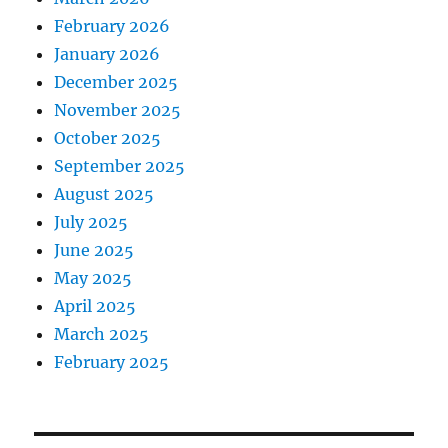
February 2026
January 2026
December 2025
November 2025
October 2025
September 2025
August 2025
July 2025
June 2025
May 2025
April 2025
March 2025
February 2025